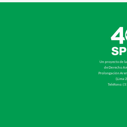
Un proyecto de l
de Derecho Am
Prolongación Aren
(Lima 2
Teléfono: (