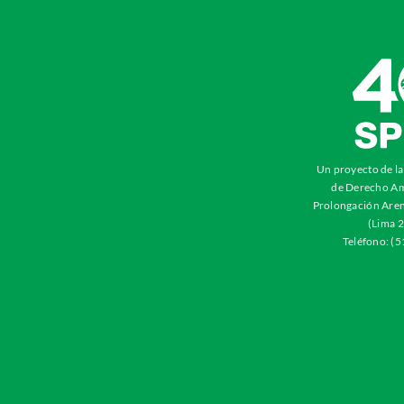
Un proyecto de l
de Derecho Am
Prolongación Aren
(Lima 2
Teléfono: (