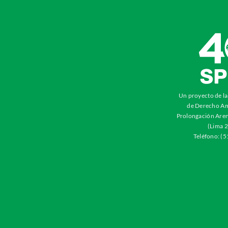
Un proyecto de l
de Derecho Am
Prolongación Aren
(Lima 2
Teléfono: (