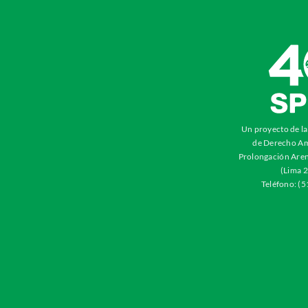
Un proyecto de l
de Derecho Am
Prolongación Aren
(Lima 2
Teléfono: (