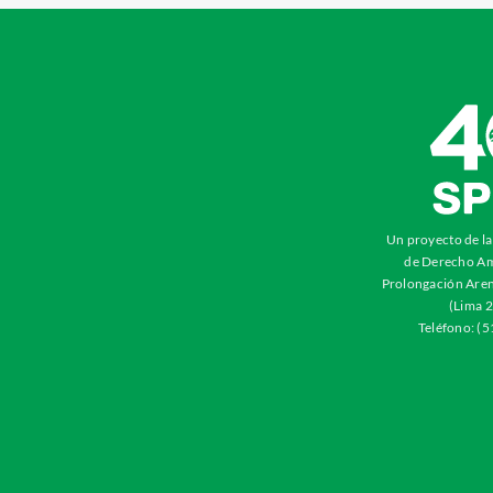
Un proyecto de l
de Derecho Am
Prolongación Aren
(Lima 2
Teléfono: (