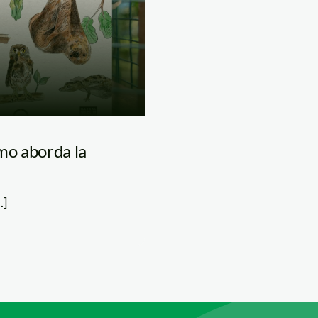
ómo aborda la
.]