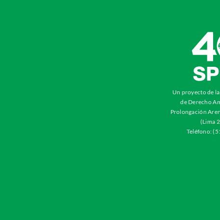
Un proyecto de l
de Derecho Am
Prolongación Aren
(Lima 2
Teléfono: (