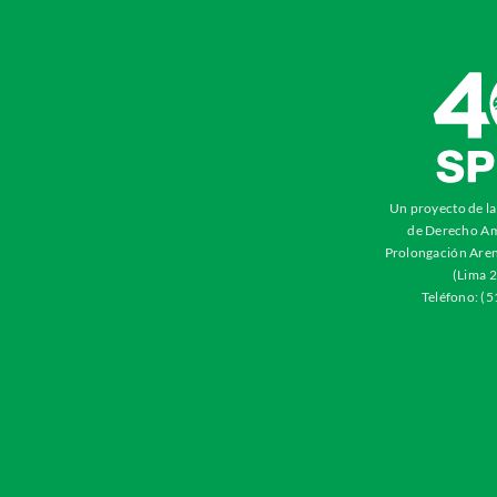
Un proyecto de l
de Derecho Am
Prolongación Aren
(Lima 2
Teléfono: (