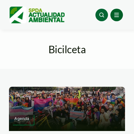
Skip
to
content
Bicilceta
Agenda