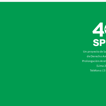
Un proyecto de l
de Derecho Am
Prolongación Aren
(Lima 2
Teléfono: (