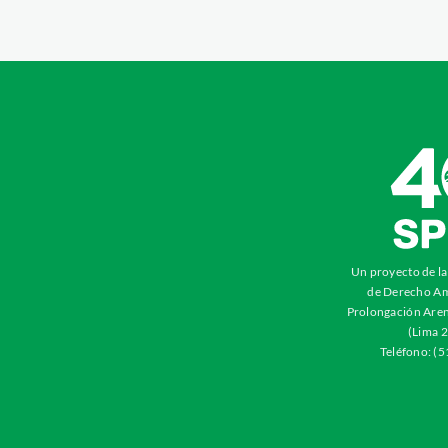
Un proyecto de l
de Derecho Am
Prolongación Aren
(Lima 2
Teléfono: (