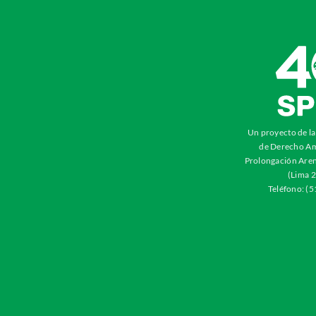
Un proyecto de l
de Derecho Am
Prolongación Aren
(Lima 2
Teléfono: (