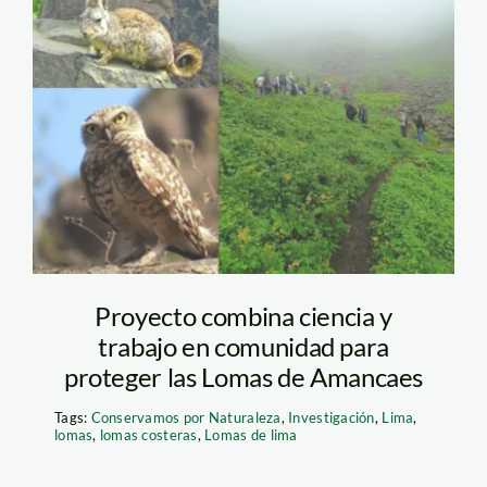
monitores-bella-
durmiente—lomas-
de-amancaes—bella-
durmiente
Proyecto combina ciencia y
trabajo en comunidad para
proteger las Lomas de Amancaes
Tags:
Conservamos por Naturaleza
,
Investigación
,
Lima
,
lomas
,
lomas costeras
,
Lomas de lima