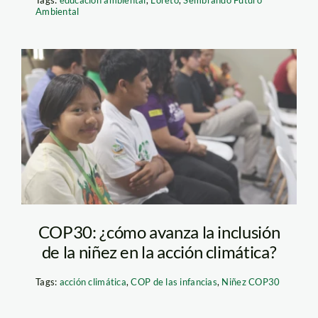
Tags:
educación ambiental
,
Loreto
,
Sembrando Futuro
Ambiental
niñez COP30 1: Liliam
Timana:SPDA
COP30: ¿cómo avanza la inclusión
de la niñez en la acción climática?
Tags:
acción climática
,
COP de las infancias
,
Niñez COP30