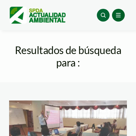
Skip
to
content
Resultados de búsqueda
para :
capella—spda