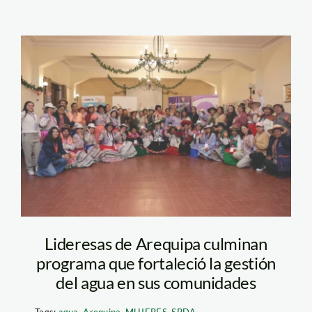
mujeres-arequipa-
agua-spda
Lideresas de Arequipa culminan
programa que fortaleció la gestión
del agua en sus comunidades
Tags:
agua
,
Arequipa
,
MUJERES
,
SPDA