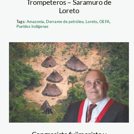
Trompeteros – Saramuro de
Loreto
Tags:
Amazonía
,
Derrame de petróleo
,
Loreto
,
OEFA
,
Pueblos Indígenas
Morante-Ley-
PIACI