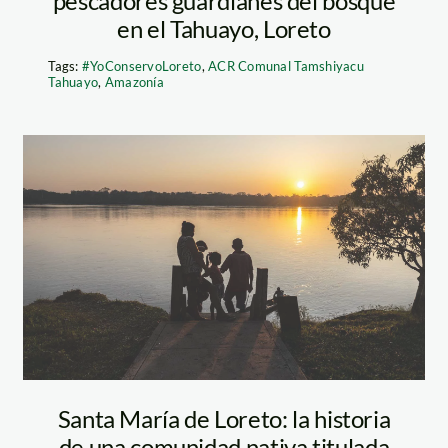
pescadores guardianes del bosque
en el Tahuayo, Loreto
Tags:
#YoConservoLoreto
,
ACR Comunal Tamshiyacu
Tahuayo
,
Amazonía
Santa-María-de-
Loreto_DiegoPérez
Santa María de Loreto: la historia
de una comunidad nativa titulada