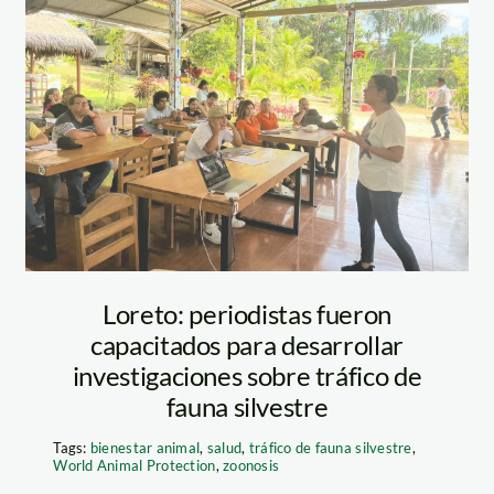
WhatsApp Image
2023-09-05 at
12.16.16
Loreto: periodistas fueron
capacitados para desarrollar
investigaciones sobre tráfico de
fauna silvestre
Tags:
bienestar animal
,
salud
,
tráfico de fauna silvestre
,
World Animal Protection
,
zoonosis