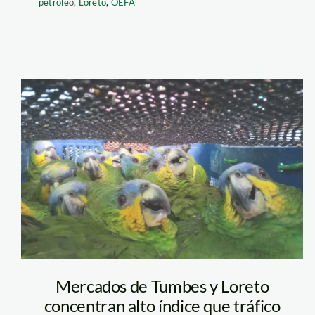
petróleo
,
Loreto
,
OEFA
loros_tráfico_serfor
Mercados de Tumbes y Loreto
concentran alto índice que tráfico