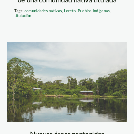
Tags:
comunidades nativas
,
Loreto
,
Pueblos Indígenas
,
titulación
PacayaSamiria-
KevinArce.8
Nuevas áreas protegidas