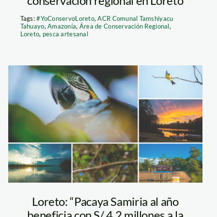
conservación regional en Loreto
Tags:
#YoConservoLoreto
,
ACR Comunal Tamshiyacu
Tahuayo
,
Amazonía
,
Área de Conservación Regional
,
Loreto
,
pesca artesanal
pacaya-samiria-
kevyn-arce-
700×422
Loreto: “Pacaya Samiria al año
beneficia con S/ 4.2 millones a la