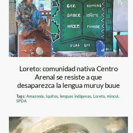
nativa—centro-
arenal—mario-
ramos—spda
Loreto: comunidad nativa Centro
Arenal se resiste a que
desaparezca la lengua muruy buue
Tags:
Amazonía
,
Iquitos
,
lenguas indígenas
,
Loreto
,
mincul
,
SPDA