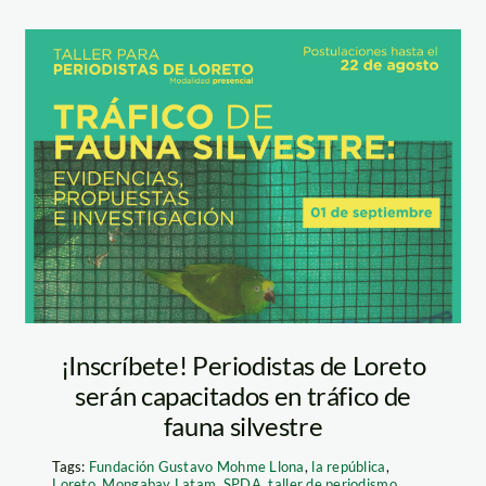
to_spda
Captura de
pantalla (256)
¡Inscríbete! Periodistas de Loreto
serán capacitados en tráfico de
fauna silvestre
Tags:
Fundación Gustavo Mohme Llona
,
la república
,
Loreto
,
Mongabay Latam
,
SPDA
,
taller de periodismo
,