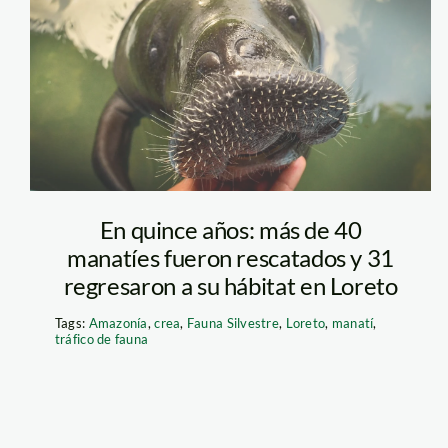
manati en loreto
– crea
En quince años: más de 40
manatíes fueron rescatados y 31
regresaron a su hábitat en Loreto
Tags:
Amazonía
,
crea
,
Fauna Silvestre
,
Loreto
,
manatí
,
tráfico de fauna