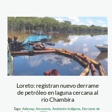
derrame-loreto-
puelo-urarina
Loreto: registran nuevo derrame
de petróleo en laguna cercana al
río Chambira
Tags:
Aidesep
,
Amazonía
,
Ambiente Indígena
,
Derrame de