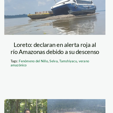
iquitos al rojo
vivo
Loreto: declaran en alerta roja al
río Amazonas debido a su descenso
Tags:
Fenómeno del Niño
,
Selva
,
Tamshiyacu
,
verano
amazónico