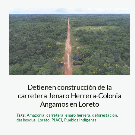
jenaro_herrera_lore
Detienen construcción de la
carretera Jenaro Herrera-Colonia
Angamos en Loreto
Tags:
Amazonía
,
carretera jenaro herrera
,
deforestación
,
desbosque
,
Loreto
,
PIACI
,
Pueblos Indígenas