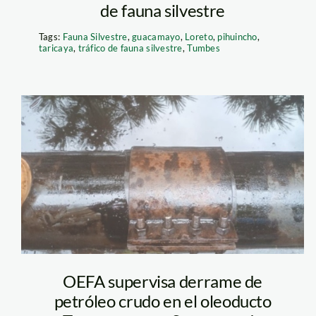
de fauna silvestre
Tags:
Fauna Silvestre
,
guacamayo
,
Loreto
,
pihuincho
,
taricaya
,
tráfico de fauna silvestre
,
Tumbes
derrame de
petroleo – loreto
– oefa
OEFA supervisa derrame de
petróleo crudo en el oleoducto