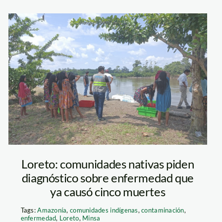
nacion chapra –
loreto
Loreto: comunidades nativas piden
diagnóstico sobre enfermedad que
ya causó cinco muertes
Tags:
Amazonía
,
comunidades indígenas
,
contaminación
,
enfermedad
,
Loreto
,
Minsa