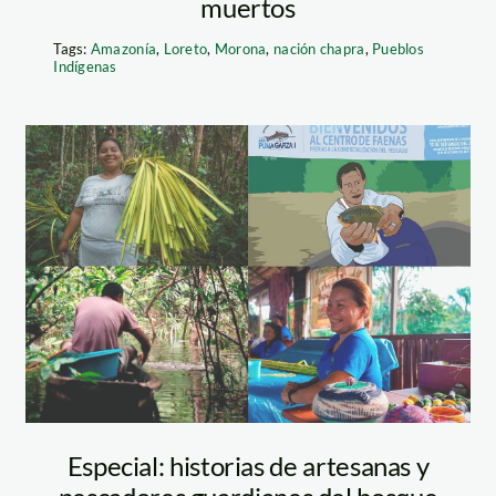
muertos
Tags:
Amazonía
,
Loreto
,
Morona
,
nación chapra
,
Pueblos
Indígenas
portada-especial
Especial: historias de artesanas y