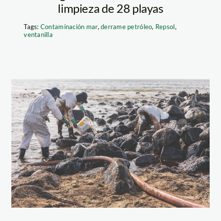
limpieza de 28 playas
Tags:
Contaminación mar
,
derrame petróleo
,
Repsol
,
ventanilla
derrame-de-
petroleo—
limpieza-en-
playa-pocitos—