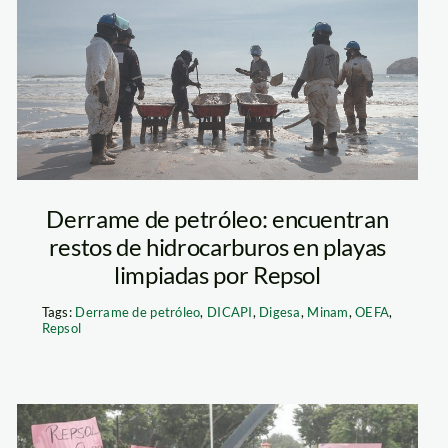
PETROLEO
VENTANILLA
FOTO JORGE
PEZANTES
Derrame de petróleo: encuentran
restos de hidrocarburos en playas
SPDA
limpiadas por Repsol
Tags:
Derrame de petróleo
,
DICAPI
,
Digesa
,
Minam
,
OEFA
,
Repsol