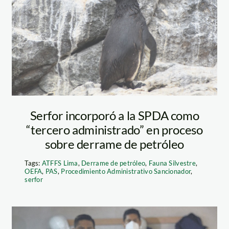
derrame-
petorleo—
sernanp
Serfor incorporó a la SPDA como
“tercero administrado” en proceso
sobre derrame de petróleo
Tags:
ATFFS Lima
,
Derrame de petróleo
,
Fauna Silvestre
,
OEFA
,
PAS
,
Procedimiento Administrativo Sancionador
,
serfor