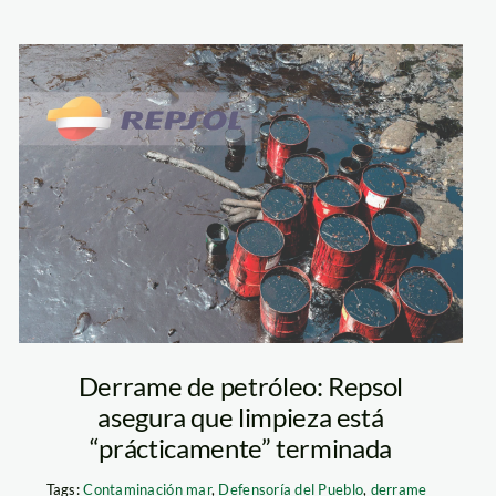
repsol—
sanciones-ante-
el-derrame—
spda
Derrame de petróleo: Repsol
asegura que limpieza está
“prácticamente” terminada
Tags:
Contaminación mar
,
Defensoría del Pueblo
,
derrame