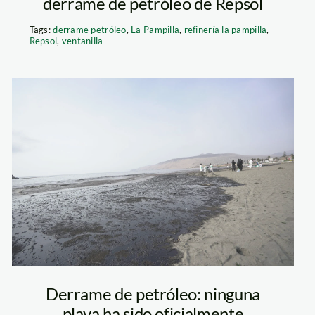
derrame de petróleo de Repsol
Tags:
derrame petróleo
,
La Pampilla
,
refinería la pampilla
,
Repsol
,
ventanilla
playa-miramar—
ancón—jaime-
tranca—spda
Derrame de petróleo: ninguna
playa ha sido oficialmente