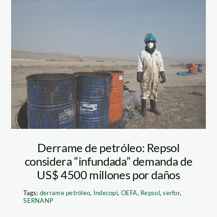
DERRAME
PETROLEO
FOTO 2 SPDA
JORGE
PEZANTES
Derrame de petróleo: Repsol
considera “infundada” demanda de
US$ 4500 millones por daños
Tags:
derrame petróleo
,
Indecopi
,
OEFA
,
Repsol
,
serfor
,
SERNANP