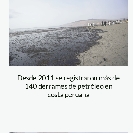
playa-miramar—
ancón—jaime-
tranca—spda
Desde 2011 se registraron más de
140 derrames de petróleo en
costa peruana