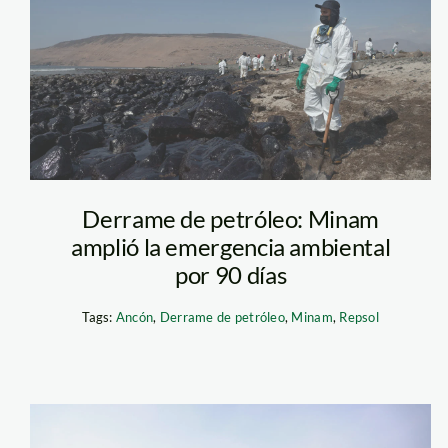
petroleo—jorge-
pezantes—spda2
Derrame de petróleo: Minam
amplió la emergencia ambiental
por 90 días
Tags:
Ancón
,
Derrame de petróleo
,
Minam
,
Repsol