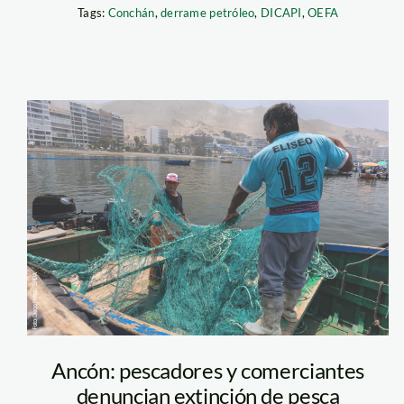
Tags:
Conchán
,
derrame petróleo
,
DICAPI
,
OEFA
ancon_diego-
perez-SPDA-4
Ancón: pescadores y comerciantes
denuncian extinción de pesca