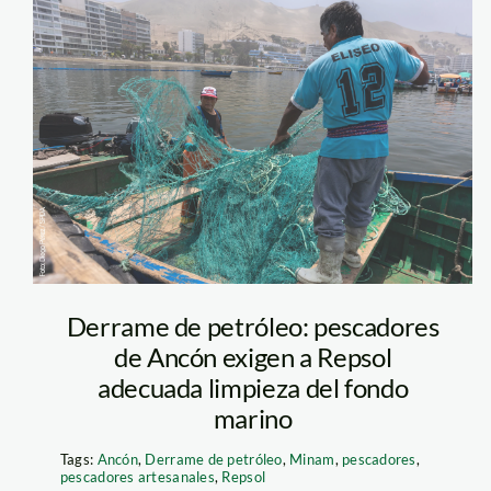
ancon_diego-
perez-SPDA-4
Derrame de petróleo: pescadores
de Ancón exigen a Repsol
adecuada limpieza del fondo
marino
Tags:
Ancón
,
Derrame de petróleo
,
Minam
,
pescadores
,
pescadores artesanales
,
Repsol