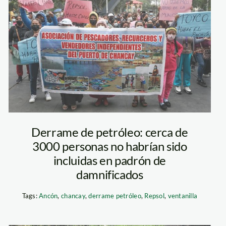
asociacion
pescadores
reclamos flto
jorge cerdan
Derrame de petróleo: cerca de
3000 personas no habrían sido
incluidas en padrón de
damnificados
Tags:
Ancón
,
chancay
,
derrame petróleo
,
Repsol
,
ventanilla