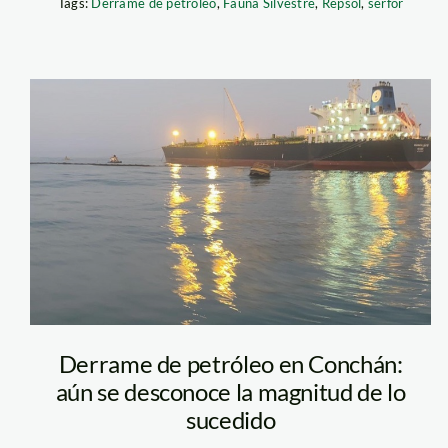
Tags:
Derrame de petróleo
,
Fauna Silvestre
,
Repsol
,
serfor
FOTO DERRAME
CONCHAN
Derrame de petróleo en Conchán:
aún se desconoce la magnitud de lo
sucedido