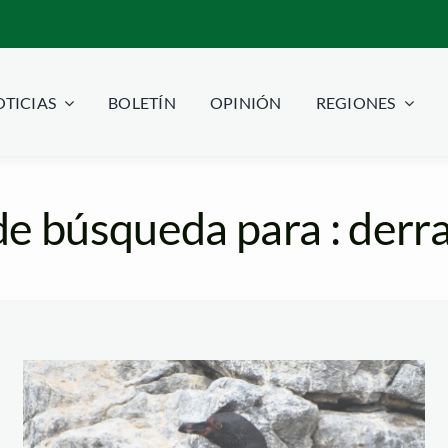
TICIAS
BOLETÍN
OPINIÓN
REGIONES
de búsqueda para : derr
pinguino—