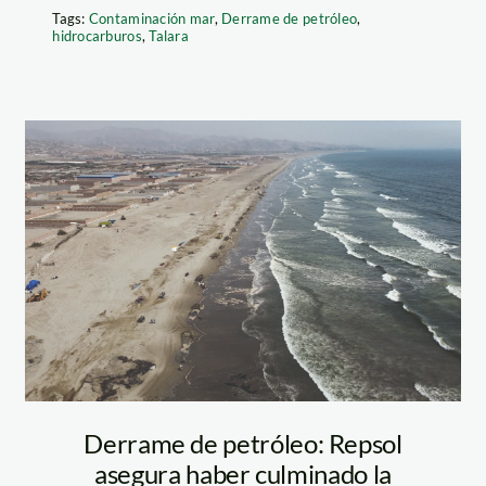
Tags:
Contaminación mar
,
Derrame de petróleo
,
hidrocarburos
,
Talara
derrame-de-
petroleo—jorge-
pezantes—spda
Derrame de petróleo: Repsol
asegura haber culminado la