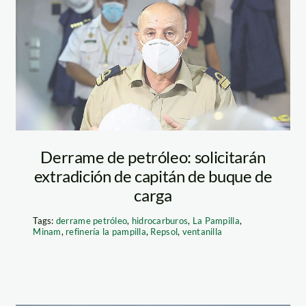
capitan barco
derrame petroleo
repsol
Derrame de petróleo: solicitarán
extradición de capitán de buque de
carga
Tags:
derrame petróleo
,
hidrocarburos
,
La Pampilla
,
Minam
,
refinería la pampilla
,
Repsol
,
ventanilla