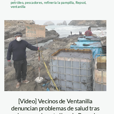
petróleo
,
pescadores
,
refinería la pampilla
,
Repsol
,
ventanilla
pescador-de-
ventanilla—
derrame-repsol—
jaime-tranca—
spda
[Video] Vecinos de Ventanilla
denuncian problemas de salud tras