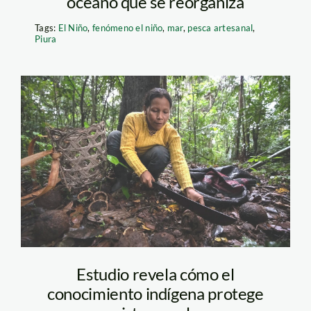
océano que se reorganiza
Tags:
El Niño
,
fenómeno el niño
,
mar
,
pesca artesanal
,
Piura
1-boca-pariamanu-
diego-perez-spda
Estudio revela cómo el
conocimiento indígena protege