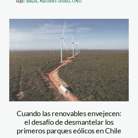
Tags:
abejas
,
Naciones Unidas
,
ONU
Babilonia-Centro-
Wind-Farm,-553,5-
MW,-Bahia,-Brasil
Cuando las renovables envejecen:
el desafío de desmantelar los
primeros parques eólicos en Chile