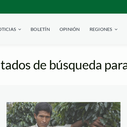
TICIAS
BOLETÍN
OPINIÓN
REGIONES
tados de búsqueda para 
dades_katoomba.jpg
cafe_puno_wilson_s