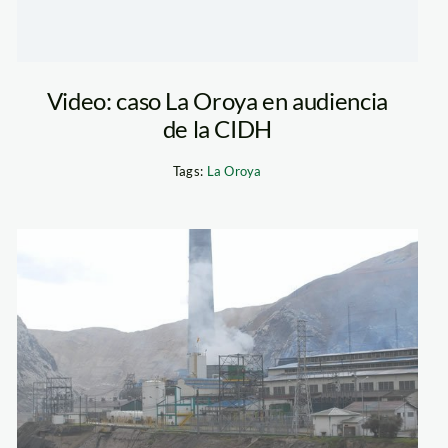
Video: caso La Oroya en audiencia
de la CIDH
Tags:
La Oroya
la_oroya_doe_run_di