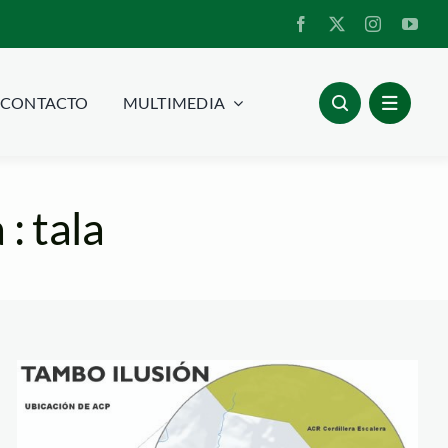
CONTACTO
MULTIMEDIA
: tala
ucaticona_tm
tambo_ilusion_serna