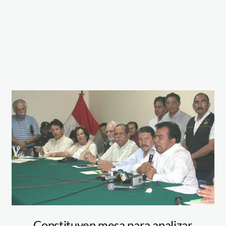
cia_compromiso_minam
pcm_tia_maria
Constituyen mesa para analizar