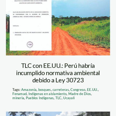
carreteras-
amazonia—spda
TLC con EE.UU.: Perú habría
incumplido normativa ambiental
debido a Ley 30723
Tags:
Amazonía
,
bosques
,
carreteras
,
Congreso
,
EE.UU.
,
Fenamad
,
Indígenas en aislamiento
,
Madre de Dios
,
minería
,
Pueblos Indígenas
,
TLC
,
Ucayali