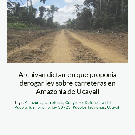
carretera_actualid
Imprimir
Archivan dictamen que proponía
derogar ley sobre carreteras en
Amazonía de Ucayali
Tags:
Amazonía
,
carreteras
,
Congreso
,
Defensoría del
Pueblo
,
fujimorismo
,
ley 30723
,
Pueblos Indígenas
,
Ucayali