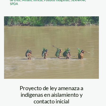
de Dios
,
Minam
,
mincul
,
Pueblos Indígenas
,
SERNANP
,
SPDA
indigenas en
aislamiento – szf
Proyecto de ley amenaza a
indígenas en aislamiento y
contacto inicial