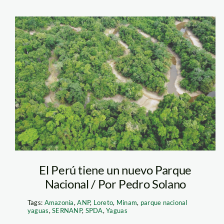
Yaguas, belleza y
biodiversidad
El Perú tiene un nuevo Parque
Nacional / Por Pedro Solano
Tags:
Amazonía
,
ANP
,
Loreto
,
Minam
,
parque nacional
yaguas
,
SERNANP
,
SPDA
,
Yaguas