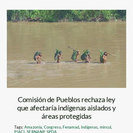
indigenas-en-
aislamiento-szf
Imprimir
Comisión de Pueblos rechaza ley
que afectaría indígenas aislados y
áreas protegidas
Tags:
Amazonía
,
Congreso
,
Fenamad
,
indígenas
,
mincul
,
PIACI
,
SERNANP
,
SPDA