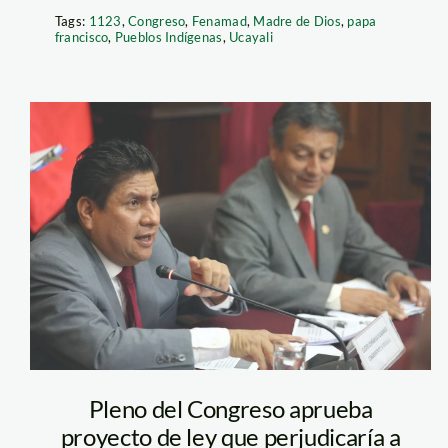
Tags:
1123
,
Congreso
,
Fenamad
,
Madre de Dios
,
papa
francisco
,
Pueblos Indígenas
,
Ucayali
Glider_Ushñahua_C
Pleno del Congreso aprueba
proyecto de ley que perjudicaría a