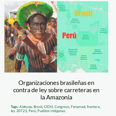
indigenas-brasil
—telesur
Organizaciones brasileñas en
contra de ley sobre carreteras en
la Amazonía
Tags:
Aidesep
,
Brasil
,
CIDH
,
Congreso
,
Fenamad
,
frontera
,
ley 30723
,
Perú
,
Pueblos Indígenas