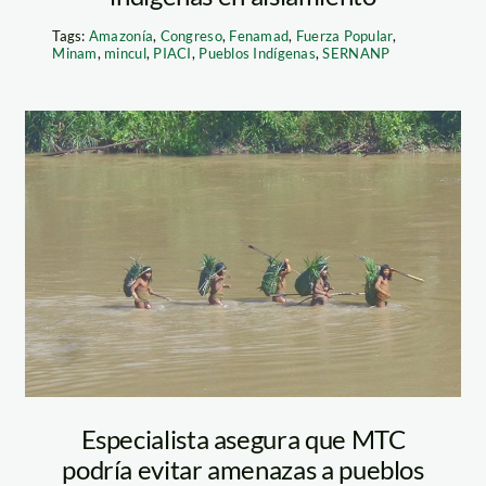
Tags:
Amazonía
,
Congreso
,
Fenamad
,
Fuerza Popular
,
Minam
,
mincul
,
PIACI
,
Pueblos Indígenas
,
SERNANP
ongreso
indigenas en
aislamiento – szf
Especialista asegura que MTC
podría evitar amenazas a pueblos