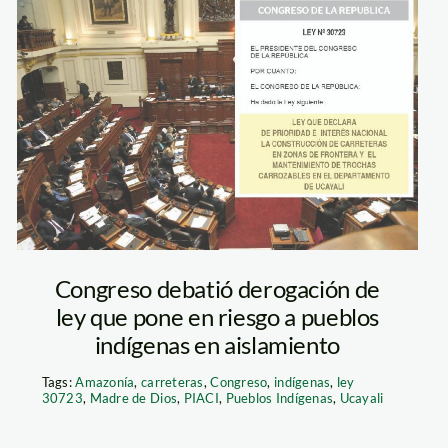
ad_ambiental_fenamad_n
Imprimir
Congreso debatió derogación de
ley que pone en riesgo a pueblos
indígenas en aislamiento
Tags:
Amazonía
,
carreteras
,
Congreso
,
indígenas
,
ley
30723
,
Madre de Dios
,
PIACI
,
Pueblos Indígenas
,
Ucayali