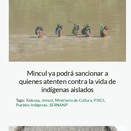
indigenas-en-
aislamiento-szf
Mincul ya podrá sancionar a
quienes atenten contra la vida de
indígenas aislados
Tags:
Aidesep
,
mincul
,
Ministerio de Cultura
,
PIACI
,
Pueblos Indígenas
,
SERNANP