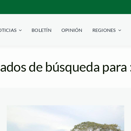
TICIAS
BOLETÍN
OPINIÓN
REGIONES
ados de búsqueda para 
adre_de_dios_actualid
purus—spda