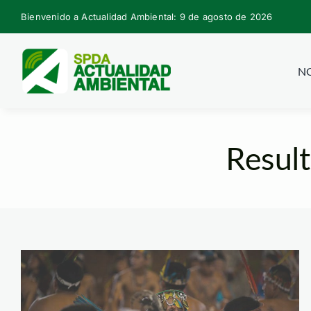
Skip
Bienvenido a Actualidad Ambiental: 9 de agosto de 2026
to
content
NO
Result
comunidad_nativa_m