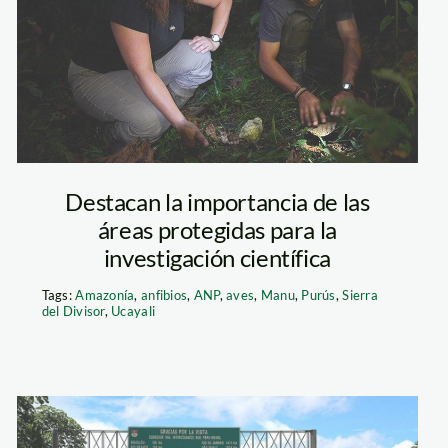
en-madre-de-
dios_thomas-
muller (1)
Destacan la importancia de las
áreas protegidas para la
investigación científica
Tags:
Amazonía
,
anfibios
,
ANP
,
aves
,
Manu
,
Purús
,
Sierra
del Divisor
,
Ucayali