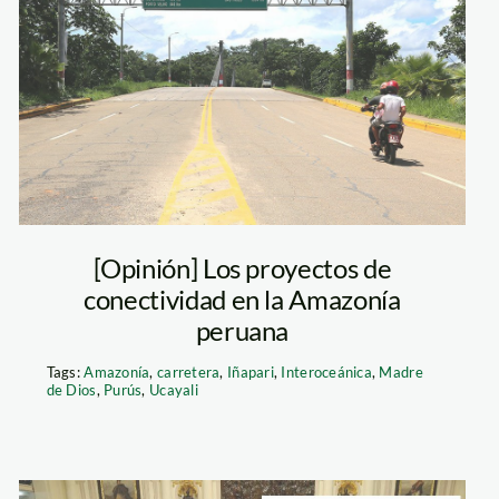
interoceanica—
spda—jaime-
tranca
[Opinión] Los proyectos de
conectividad en la Amazonía
peruana
Tags:
Amazonía
,
carretera
,
Iñapari
,
Interoceánica
,
Madre
de Dios
,
Purús
,
Ucayali