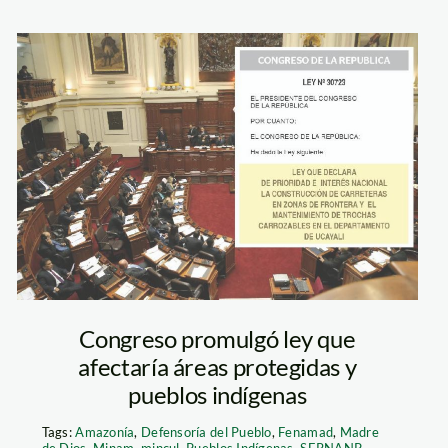
Imprimir
Congreso promulgó ley que
afectaría áreas protegidas y
pueblos indígenas
Tags:
Amazonía
,
Defensoría del Pueblo
,
Fenamad
,
Madre