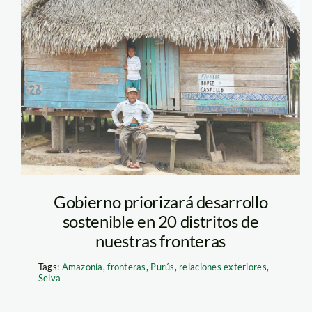
poblacion-de-
purus—spda—
jaime-tranca
Gobierno priorizará desarrollo
sostenible en 20 distritos de
nuestras fronteras
Tags:
Amazonía
,
fronteras
,
Purús
,
relaciones exteriores
,
Selva