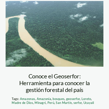
bosque-purus—
ucayali—SPDA
Conoce el Geoserfor:
Herramienta para conocer la
gestión forestal del país
Tags:
Amazonas
,
Amazonía
,
bosques
,
geoserfor
,
Loreto
,
Madre de Dios
,
Minagri
,
Perú
,
San Martín
,
serfor
,
Ucayali