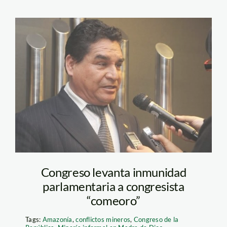
romero_amado_eulogio
Congreso levanta inmunidad
parlamentaria a congresista
“comeoro”
Tags:
Amazonía
,
conflictos mineros
,
Congreso de la