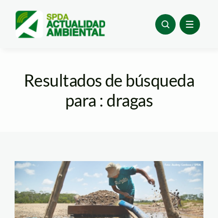
Skip
to
content
Resultados de búsqueda
para : dragas
minero ilegal en
madre de dios