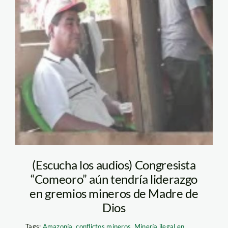
Romero
(Escucha los audios) Congresista
“Comeoro” aún tendría liderazgo
en gremios mineros de Madre de
Dios
Tags:
Amazonía
,
conflictos mineros
,
Minería ilegal en