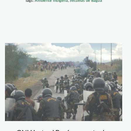
Tags:
Ambiente Indígena
,
Secuelas de Bagua
bagua_amazon_watc