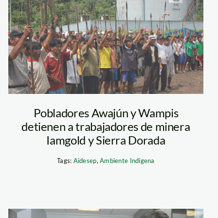
awajun_aidesep
Pobladores Awajún y Wampis
detienen a trabajadores de minera
Iamgold y Sierra Dorada
Tags:
Aidesep
,
Ambiente Indígena