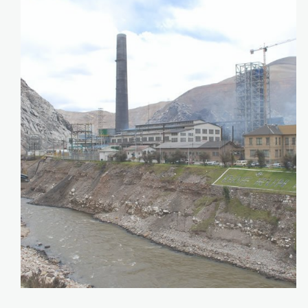
doe_run_apia1