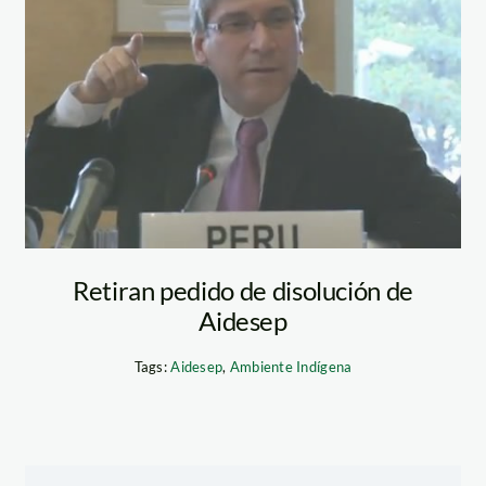
nas
pastor_aurelio_onu
Retiran pedido de disolución de
Aidesep
Tags:
Aidesep
,
Ambiente Indígena