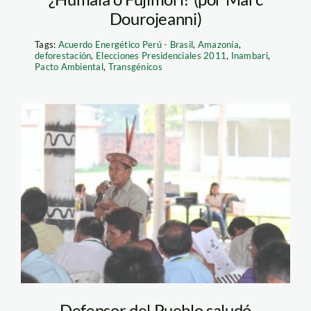
Dourojeanni)
Tags:
Acuerdo Energético Perú - Brasil
,
Amazonía
,
deforestación
,
Elecciones Presidenciales 2011
,
Inambari
,
Pacto Ambiental
,
Transgénicos
audiencias_ley_forestal_c
Defensor del Pueblo saludó