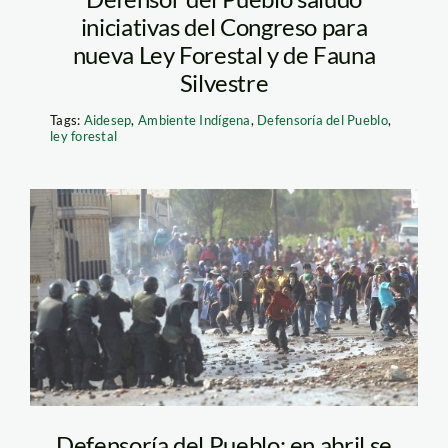
iniciativas del Congreso para
nueva Ley Forestal y de Fauna
Silvestre
Tags:
Aidesep
,
Ambiente Indígena
,
Defensoría del Pueblo
,
ley forestal
tia_maria_elcomercio
Defensoría del Pueblo: en abril se