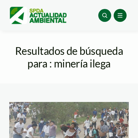
Skip
to
content
Resultados de búsqueda
para : minería ilega
lamula_madre_de_dios