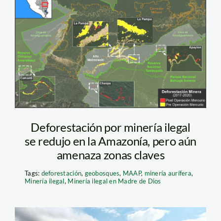
deforestacion
amazonia sur mineria
ilegal oro IMAGEN
MAAP
Deforestación por minería ilegal
se redujo en la Amazonía, pero aún
amenaza zonas claves
Tags:
deforestación
,
geobosques
,
MAAP
,
minería aurífera
,
Minería ilegal
,
Minería ilegal en Madre de Dios