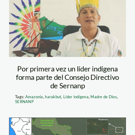
Fermín Chimatani
Tayor lider indigena
sernanp FOTO1 ECA
Amarakaeri
Por primera vez un líder indígena
forma parte del Consejo Directivo
de Sernanp
Tags:
Amazonía
,
harakbut
,
Líder indígena
,
Madre de Dios
,
SERNANP