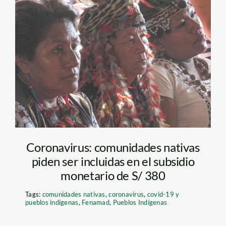
preocupados por no
Relator-ONU-Forst-
haber sido incluidos
3-Islas-
entre los
Lideresas.jpg.sb-
representantes de los
af52a9c9-X51WIW
pueblos indígenas que
tendrían uso de la
palabra (en foto: Julio
Coronavirus: comunidades nativas
Cusurichi, preidente
piden ser incluidas en el subsidio
monetario de S/ 380
de Fenamad).
Tags:
comunidades nativas
,
coronavirus
,
covid-19 y
pueblos indígenas
,
Fenamad
,
Pueblos Indígenas