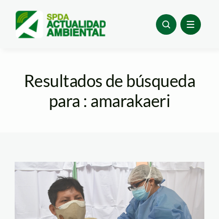
Skip
to
content
Resultados de búsqueda
para : amarakaeri
ECA-Amarakaeri-Luis-
Tayori-MDD