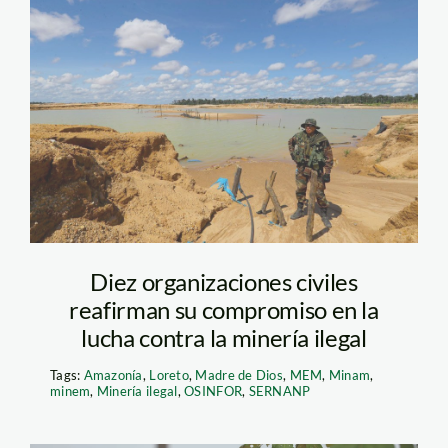
la-pampa-mineria-
madre-de-dios—
andina
Diez organizaciones civiles
reafirman su compromiso en la
lucha contra la minería ilegal
Tags:
Amazonía
,
Loreto
,
Madre de Dios
,
MEM
,
Minam
,
minem
,
Minería ilegal
,
OSINFOR
,
SERNANP