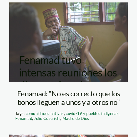
Papa Francisco en
Madre de Dios
Fenamad tuvo
intensas reuniones los
días previos a la
Fenamad: “No es correcto que los
llegada de Francisco.
bonos lleguen a unos y a otros no”
Ellos estaban
Tags:
comunidades nativas
,
covid-19 y pueblos indígenas
,
Fenamad
,
Julio Cusurichi
,
Madre de Dios
contentos por la vista
del Papa, pero