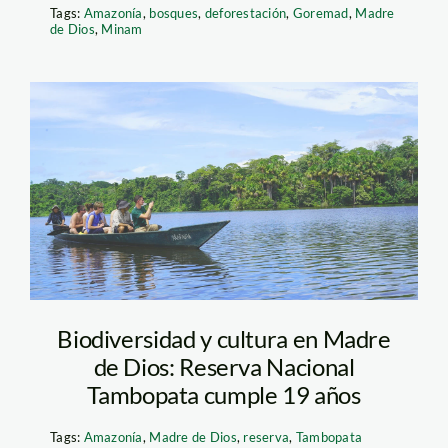
Tags:
Amazonía
,
bosques
,
deforestación
,
Goremad
,
Madre
de Dios
,
Minam
lago-
sandoval_reserva-
tambopata_jaime-
tranca_spda
Biodiversidad y cultura en Madre
de Dios: Reserva Nacional
Tambopata cumple 19 años
Tags:
Amazonía
,
Madre de Dios
,
reserva
,
Tambopata