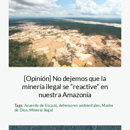
mineria-madre-de-
dios-andina
[Opinión] No dejemos que la
minería ilegal se “reactive” en
nuestra Amazonía
Tags:
Acuerdo de Escazú
,
defensores ambientales
,
Madre
de Dios
,
Minería ilegal