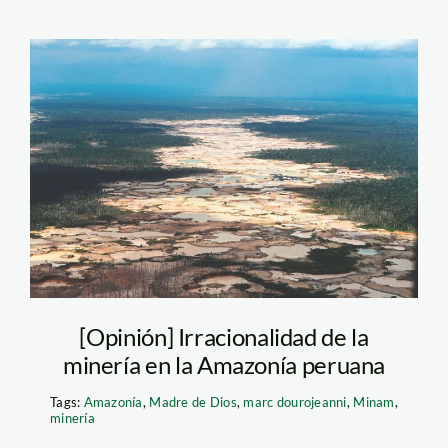
mineria-ilegal—
madre-de-dios—
andina
[Opinión] Irracionalidad de la
minería en la Amazonía peruana
Tags:
Amazonía
,
Madre de Dios
,
marc dourojeanni
,
Minam
,
minería