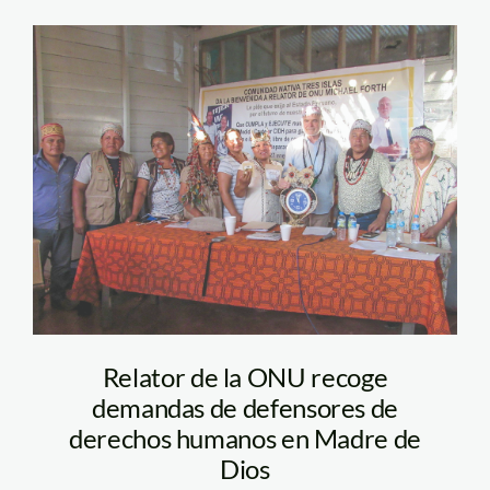
Relator-ONU-Forst-3
Islas-Lideres-
SPDA.jpg.sb-
af52a9c9-v34ldV
Relator de la ONU recoge
demandas de defensores de
derechos humanos en Madre de
Dios