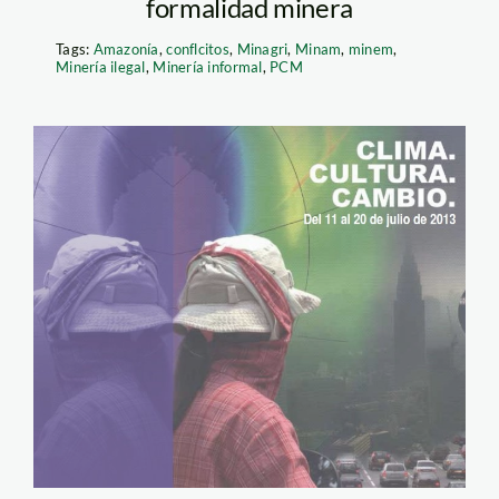
formalidad minera
Tags:
Amazonía
,
conflcitos
,
Minagri
,
Minam
,
minem
,
Minería ilegal
,
Minería informal
,
PCM
documentales