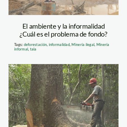
El ambiente y la informalidad
¿Cuál es el problema de fondo?
Tags:
deforestación
,
informalidad
,
Minería ilegal
,
Minería
informal
,
tala
deforestacion_tala_arbol_