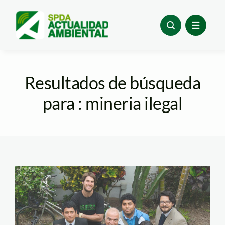
Skip
to
content
Resultados de búsqueda
para : mineria ilegal
taller de derecho
ambiental spda 2