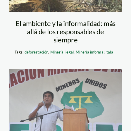
El ambiente y la informalidad: más
allá de los responsables de
siempre
Tags:
deforestación
,
Minería ilegal
,
Minería informal
,
tala
otsuka_fedemin_madre
de dios_spda