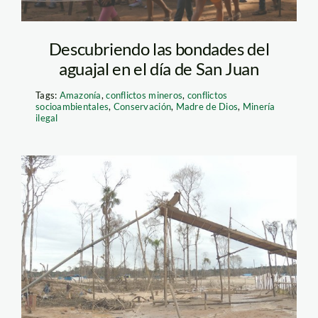
Descubriendo las bondades del
aguajal en el día de San Juan
Tags:
Amazonía
,
conflictos mineros
,
conflictos
socioambientales
,
Conservación
,
Madre de Dios
,
Minería
ilegal
mineria
informal_madre de
dios_ecoamazonia