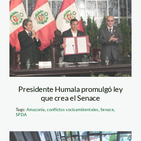
humala_pulgar_mariano_a
Presidente Humala promulgó ley
que crea el Senace
Tags:
Amazonía
,
conflictos socioambientales
,
Senace
,
SPDA