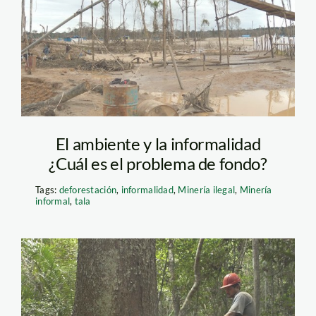
dios_ecoamazonia
El ambiente y la informalidad
¿Cuál es el problema de fondo?
Tags:
deforestación
,
informalidad
,
Minería ilegal
,
Minería
informal
,
tala
deforestacion_tala_arbol_