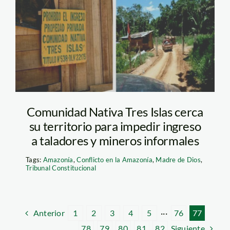
tresislas-tambopata
Comunidad Nativa Tres Islas cerca
su territorio para impedir ingreso
a taladores y mineros informales
Tags:
Amazonía
,
Conflicto en la Amazonía
,
Madre de Dios
,
Tribunal Constitucional
Anterior
1
2
3
4
5
···
76
77
Siguiente
78
79
80
81
82