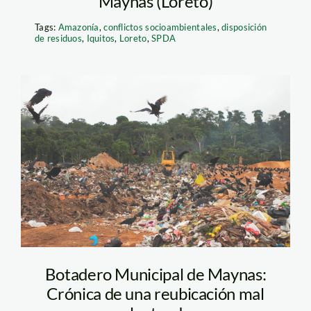
Maynas (Loreto)
Tags:
Amazonía
,
conflictos socioambientales
,
disposición
de residuos
,
Iquitos
,
Loreto
,
SPDA
botadero de basura
Botadero Municipal de Maynas:
Crónica de una reubicación mal