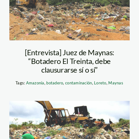
[Entrevista] Juez de Maynas:
“Botadero El Treinta, debe
clausurarse sí o sí”
Tags:
Amazonía
,
botadero
,
contaminación
,
Loreto
,
Maynas
boti14