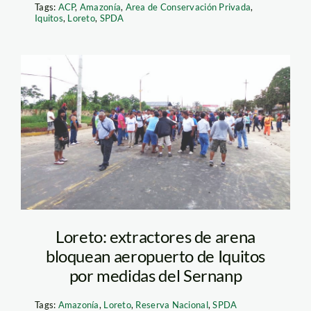
Tags:
ACP
,
Amazonía
,
Area de Conservación Privada
,
Iquitos
,
Loreto
,
SPDA
iquitos_arena_sernanp_sp
Loreto: extractores de arena
bloquean aeropuerto de Iquitos
por medidas del Sernanp
Tags:
Amazonía
,
Loreto
,
Reserva Nacional
,
SPDA