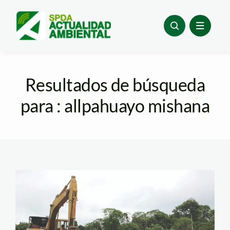
Skip
to
content
Resultados de búsqueda
para : allpahuayo mishana
Botadero Maynas