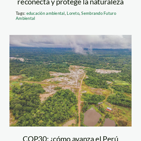
reconecta y protege la naturaleza
Tags:
educación ambiental
,
Loreto
,
Sembrando Futuro
Ambiental
toma-de-drone-
sobre-Allpahuayo-
Mishana-y-
alrededores_2
COP30: ¿cómo avanza el Perú