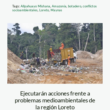
Tags:
Allpahuayo Mishana
,
Amazonía
,
botadero
,
conflictos
socioambientales
,
Loreto
,
Maynas
botadero_loreto_spda
Ejecutarán acciones frente a
problemas medioambientales de
la región Loreto