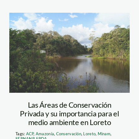
ACP Kakiri-Uka-4
Las Áreas de Conservación
Privada y su importancia para el
medio ambiente en Loreto
Tags:
ACP
,
Amazonía
,
Conservación
,
Loreto
,
Minam
,
SERNANP
,
SPDA