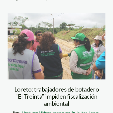
Operativo
OEFA_Loreto
Loreto: trabajadores de botadero
“El Treinta” impiden fiscalización
ambiental
Tags:
Allpahuayo Mishana
,
contaminación
,
Iquitos
,
Loreto
,