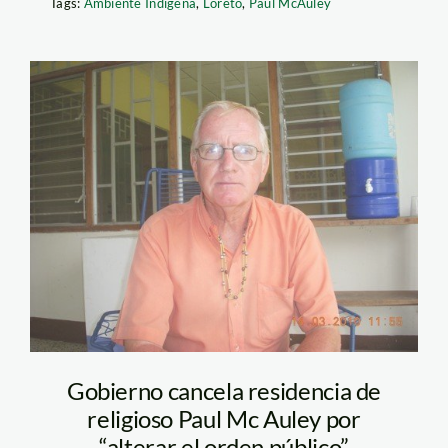
Tags:
Ambiente Indígena
,
Loreto
,
Paul McAuley
paul-mc-
auley_laregion
Gobierno cancela residencia de
religioso Paul Mc Auley por
“alterar el orden público”