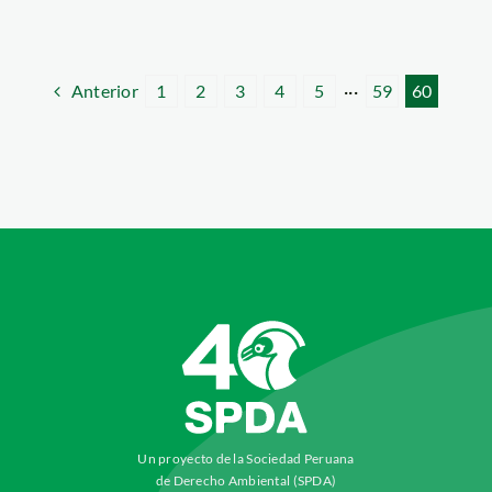
Anterior
1
2
3
4
5
···
59
60
Un proyecto de la Sociedad Peruana
de Derecho Ambiental (SPDA)