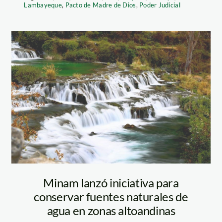
Lambayeque
,
Pacto de Madre de Dios
,
Poder Judicial
aguas – andina
e Áreas Naturales
ra trabajando una
var 116,139.95
 se concentran en
Minam lanzó iniciativa para
sla Foca, Arrecifes
conservar fuentes naturales de
o de Máncora.
agua en zonas altoandinas