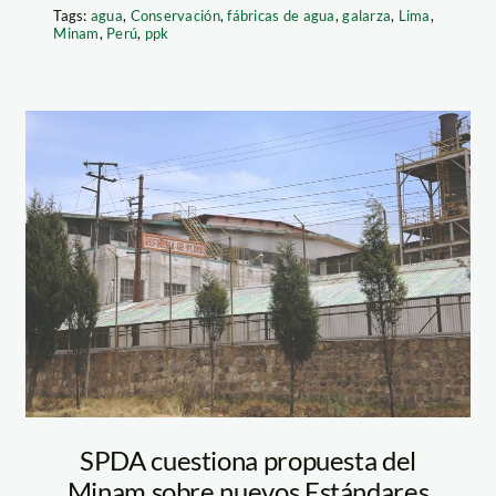
Tags:
agua
,
Conservación
,
fábricas de agua
,
galarza
,
Lima
,
Minam
,
Perú
,
ppk
la-oroya-
refineria-spda
SPDA cuestiona propuesta del
Minam sobre nuevos Estándares