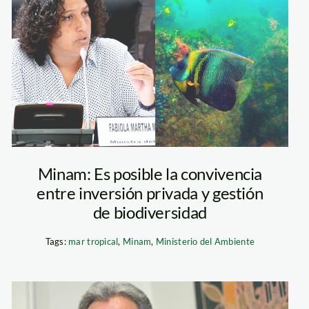
fabiola-munoz-1
—minam
Minam: Es posible la convivencia
entre inversión privada y gestión
de biodiversidad
Tags:
mar tropical
,
Minam
,
Ministerio del Ambiente