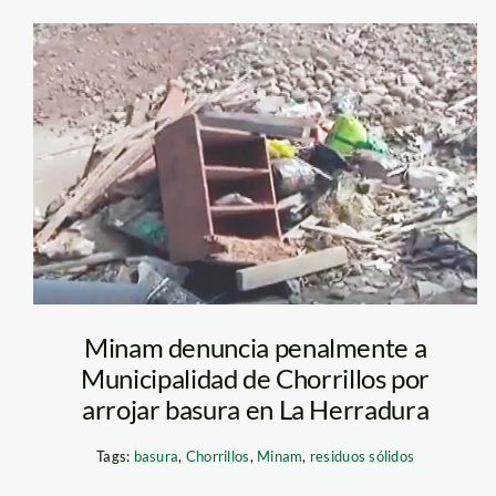
basura-en-la-
herradura—
chorrillos
Minam denuncia penalmente a
Municipalidad de Chorrillos por
arrojar basura en La Herradura
Tags:
basura
,
Chorrillos
,
Minam
,
residuos sólidos