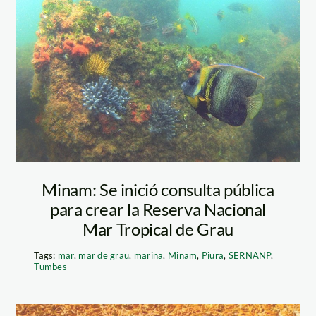
Pacifico-Tropical-
Yuri-Hooker
Minam: Se inició consulta pública
para crear la Reserva Nacional
Mar Tropical de Grau
Tags:
mar
,
mar de grau
,
marina
,
Minam
,
Piura
,
SERNANP
,
Tumbes