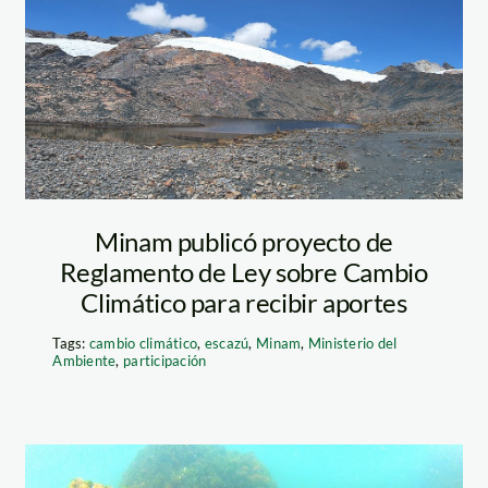
cambio climatico
– jaime tranca –
spda
Minam publicó proyecto de
Reglamento de Ley sobre Cambio
Climático para recibir aportes
Tags:
cambio climático
,
escazú
,
Minam
,
Ministerio del
Ambiente
,
participación