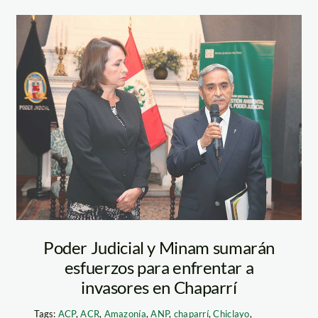
minam-y-poder-
judicial—PJ
Poder Judicial y Minam sumarán
esfuerzos para enfrentar a
invasores en Chaparrí
Tags:
ACP
,
ACR
,
Amazonía
,
ANP
,
chaparrí
,
Chiclayo
,