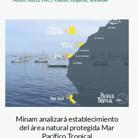
Minam
,
mincul
,
PIACI
,
Pueblos Indígenas
,
SERNANP
000 pacifico
tropical
Minam analizará establecimiento
del área natural protegida Mar
Pacífico Tropical