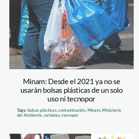
bolsas—ahora-
noticias
Minam: Desde el 2021 ya no se
usarán bolsas plásticas de un solo
uso ni tecnopor
Tags:
bolsas plásticas
,
contaminación
,
Minam
,
Ministerio
del Ambiente
,
sorbetes
,
tecnopor