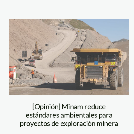
mineria – andina
El Servicio Nacional d
Protegidas se encuent
propuesta para conser
hectáreas marinas que
[Opinión] Minam reduce
cuatro zonas: El Ñuro, I
estándares ambientales para
de Punta Sal y el Banc
proyectos de exploración minera