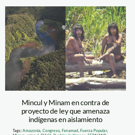
pueblos-
indigenas
Mincul y Minam en contra de
proyecto de ley que amenaza
indígenas en aislamiento
Tags:
Amazonía
,
Congreso
,
Fenamad
,
Fuerza Popular
,