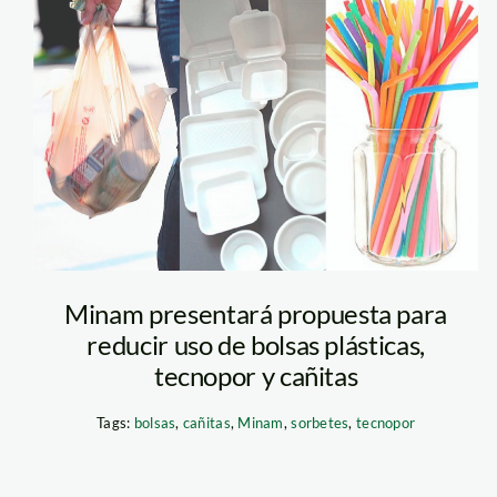
bolsas-sorbetes-
tecnopor
Minam presentará propuesta para
reducir uso de bolsas plásticas,
tecnopor y cañitas
Tags:
bolsas
,
cañitas
,
Minam
,
sorbetes
,
tecnopor