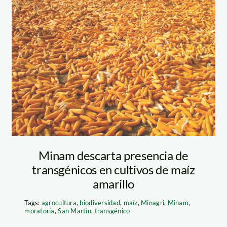
maiz-amarillo—
andina
Minam descarta presencia de
transgénicos en cultivos de maíz
amarillo
Tags:
agrocultura
,
biodiversidad
,
maíz
,
Minagri
,
Minam
,
moratoria
,
San Martín
,
transgénico