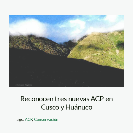
pillco_grande_acp_cusco_s
Reconocen tres nuevas ACP en
Cusco y Huánuco
Tags:
ACP
,
Conservación