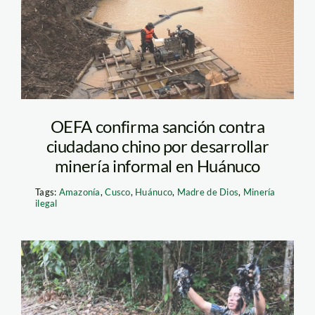
ilegal_huánuco_andina
OEFA confirma sanción contra
ciudadano chino por desarrollar
minería informal en Huánuco
Tags:
Amazonía
,
Cusco
,
Huánuco
,
Madre de Dios
,
Minería
ilegal
foto