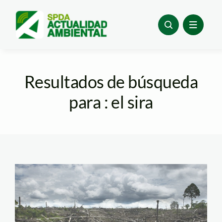
Skip
to
content
Resultados de búsqueda
para : el sira
deforestacion-
thomas-muller