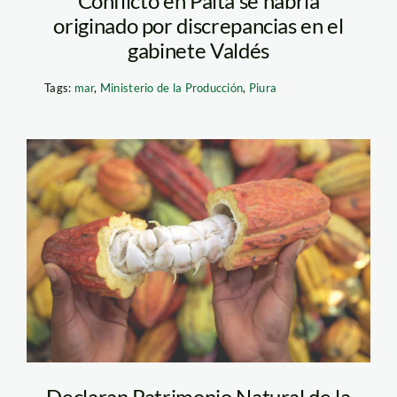
Conflicto en Paita se habría
originado por discrepancias en el
gabinete Valdés
Tags:
mar
,
Ministerio de la Producción
,
Piura
cacao_cambia_pe
Declaran Patrimonio Natural de la