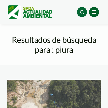
Skip
to
content
Resultados de búsqueda
para : piura
sierra9n