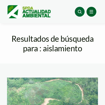
Skip
to
content
Resultados de búsqueda
para : aislamiento
mapuya_murunahua_alto_