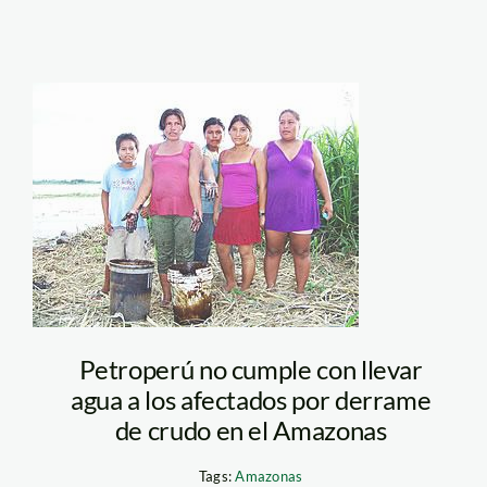
santa
clara_derrame
de
petroleo_pro&contr
Petroperú no cumple con llevar
agua a los afectados por derrame
de crudo en el Amazonas
Tags:
Amazonas