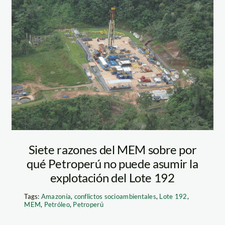
Lote 192_Andina
Siete razones del MEM sobre por
qué Petroperú no puede asumir la
explotación del Lote 192
Tags:
Amazonía
,
conflictos socioambientales
,
Lote 192
,
MEM
,
Petróleo
,
Petroperú