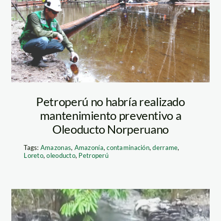
realizar
mantenimiento a
Oleoducto
Norperuano.
Petroperú no habría realizado
mantenimiento preventivo a
Foto: Andina.
Oleoducto Norperuano
Tags:
Amazonas
,
Amazonía
,
contaminación
,
derrame
,
Loreto
,
oleoducto
,
Petroperú