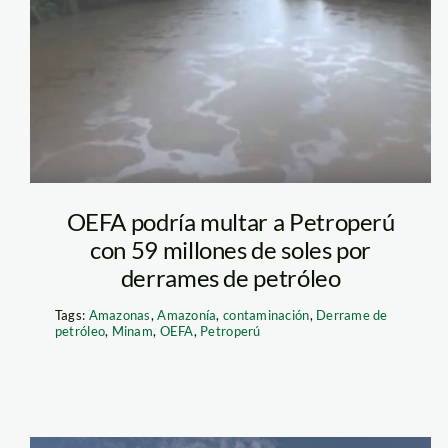
derrame de
petroperu
OEFA podría multar a Petroperú
con 59 millones de soles por
derrames de petróleo
Tags:
Amazonas
,
Amazonía
,
contaminación
,
Derrame de
petróleo
,
Minam
,
OEFA
,
Petroperú