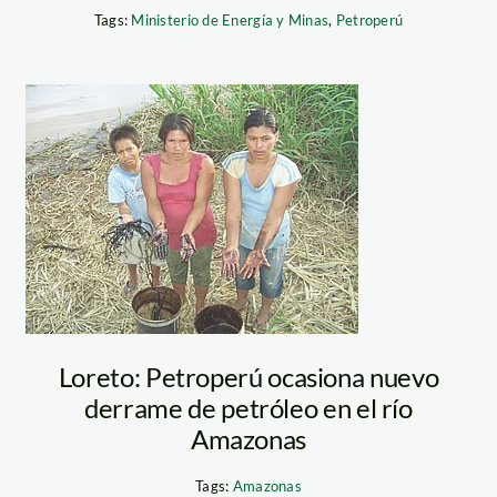
Tags:
Ministerio de Energía y Minas
,
Petroperú
derrame de
petroleo_pro&contr
a
Loreto: Petroperú ocasiona nuevo
derrame de petróleo en el río
Amazonas
Tags:
Amazonas