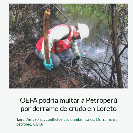
toma de oefa
pluspetrol
OEFA podría multar a Petroperú
por derrame de crudo en Loreto
Tags:
Amazonía
,
conflictos socioambientales
,
Derrame de
petróleo
,
OEFA