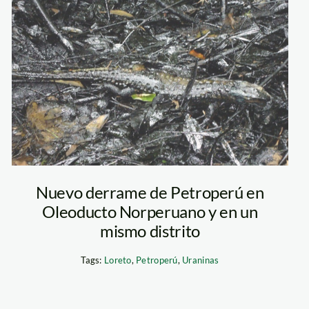
uraninas_derrame
de petróleo
Nuevo derrame de Petroperú en
Oleoducto Norperuano y en un
mismo distrito
Tags:
Loreto
,
Petroperú
,
Uraninas