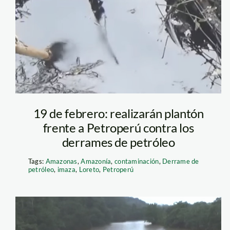
19 de febrero: realizarán plantón
frente a Petroperú contra los
derrames de petróleo
Tags:
Amazonas
,
Amazonía
,
contaminación
,
Derrame de
petróleo
,
imaza
,
Loreto
,
Petroperú
 mantenimiento a
. Foto: Andina.