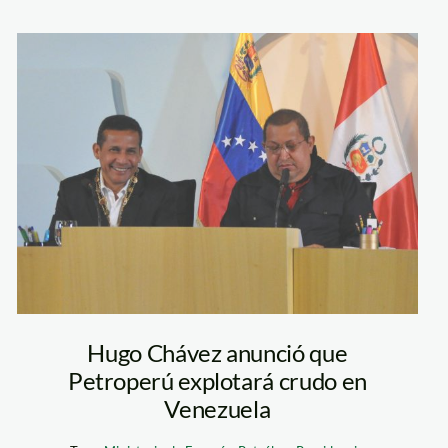
peru_andina
reunion-ollanta-
humala-y-hugo-
chavez
Hugo Chávez anunció que
Petroperú explotará crudo en
Venezuela