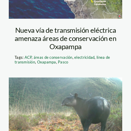
Nueva vía de transmisión eléctrica
amenaza áreas de conservación en
Oxapampa
Tags:
ACP
,
áreas de conservación
,
electricidad
,
línea de
transmisión
,
Oxapampa
,
Pasco
tapir-andino—sbc-
peru