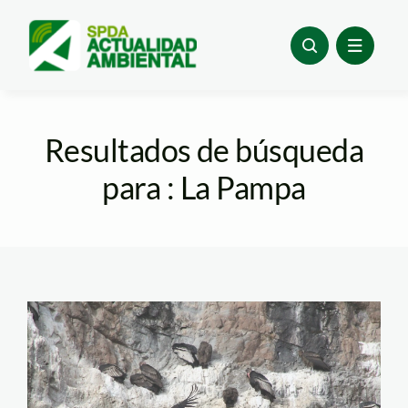
Skip
to
content
Resultados de búsqueda
para : La Pampa
WhatsApp Image
2022-06-19 at