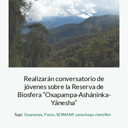
yanachaga chemillén
Realizarán conversatorio de
jóvenes sobre la Reserva de
Biosfera “Oxapampa-Asháninka-
Yánesha”
Tags:
Oxapampa
,
Pasco
,
SERNANP
,
yanachaga chemillén