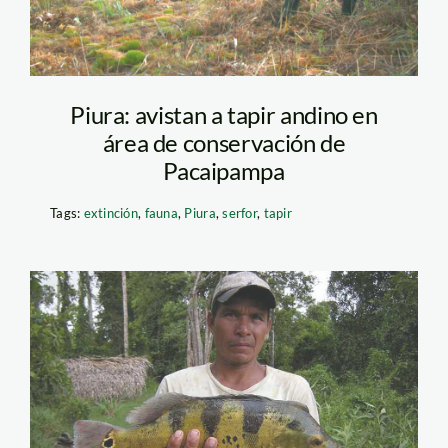
Piura: avistan a tapir andino en
área de conservación de
Pacaipampa
Tags:
extinción
,
fauna
,
Piura
,
serfor
,
tapir
Pesca sostenible
Oxapampa