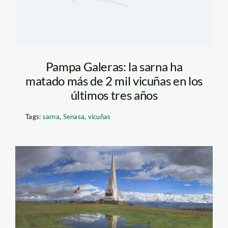
Pampa Galeras: la sarna ha
matado más de 2 mil vicuñas en los
últimos tres años
Tags:
sarna
,
Senasa
,
vicuñas
edgar-asencios-
revista rumbos-
990×607