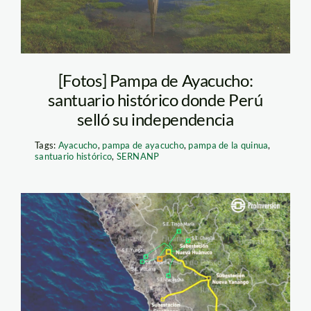
[Fotos] Pampa de Ayacucho:
santuario histórico donde Perú
selló su independencia
Tags:
Ayacucho
,
pampa de ayacucho
,
pampa de la quinua
,
santuario histórico
,
SERNANP
nueva-yanango—
nueva-huenuco—
linea-de-transmision