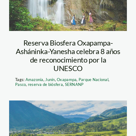
Reserva Biosfera Oxapampa-
Asháninka-Yanesha celebra 8 años
de reconocimiento por la
UNESCO
Tags:
Amazonía
,
Junín
,
Oxapampa
,
Parque Nacional
,
Pasco
,
reserva de biósfera
,
SERNANP
oxapampa_actualidad_amb