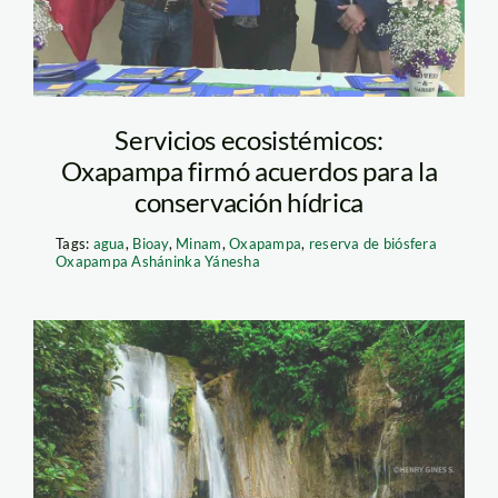
Servicios ecosistémicos:
Oxapampa firmó acuerdos para la
conservación hídrica
Tags:
agua
,
Bioay
,
Minam
,
Oxapampa
,
reserva de biósfera
Oxapampa Asháninka Yánesha
BIOAY