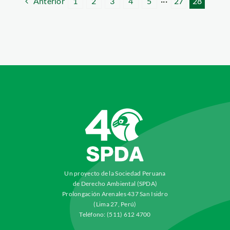
Anterior
1
2
3
4
5
···
27
28
Un proyecto de la Sociedad Peruana
de Derecho Ambiental (SPDA)
Prolongación Arenales 437 San Isidro
(Lima 27, Perú)
Teléfono: (511) 612 4700