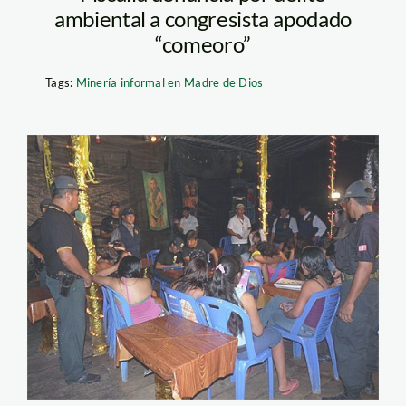
ambiental a congresista apodado
“comeoro”
Tags:
Minería informal en Madre de Dios
prostitución_madre
de
dios_sicuaninoticias