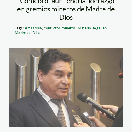
“Comeoro” aún tendría liderazgo
en gremios mineros de Madre de
Dios
Tags:
Amazonía
,
conflictos mineros
,
Minería ilegal en
Madre de Dios
romero_amado_eulogio