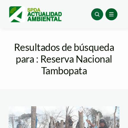
Skip
to
content
Resultados de búsqueda
para : Reserva Nacional
Tambopata
mineria_ilegal_la_pampa_