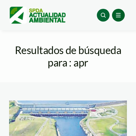
Skip
to
content
Resultados de búsqueda
para : apr
inambari_proyecto