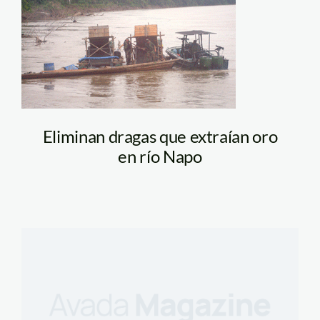
napo_dragas_marina
Eliminan dragas que extraían oro
en río Napo