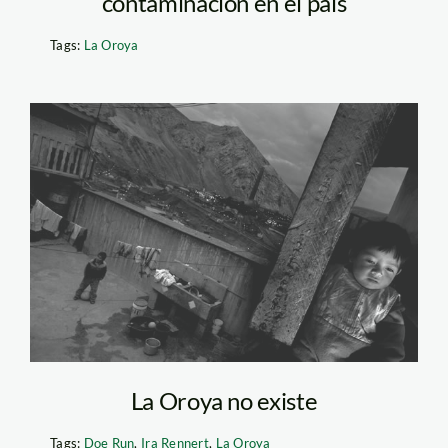
contaminación en el país
Tags:
La Oroya
la_oroya_michael_mullday
La Oroya no existe
Tags:
Doe Run
,
Ira Rennert
,
La Oroya