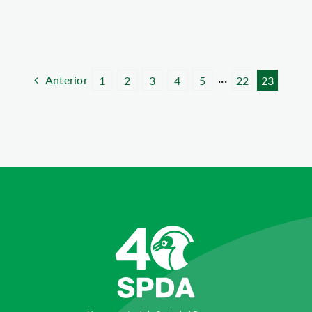
Anterior
1
2
3
4
5
···
22
23