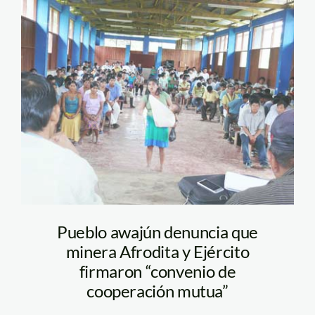
awajun_cenepa_aidesep
Pueblo awajún denuncia que
minera Afrodita y Ejército
firmaron “convenio de
cooperación mutua”