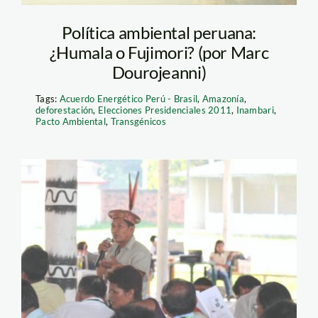
Política ambiental peruana:
¿Humala o Fujimori? (por Marc
Dourojeanni)
Tags:
Acuerdo Energético Perú - Brasil
,
Amazonía
,
deforestación
,
Elecciones Presidenciales 2011
,
Inambari
,
Pacto Ambiental
,
Transgénicos
audiencias_ley_forestal_c