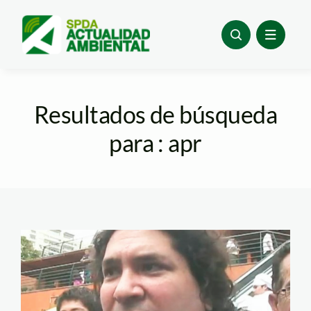
Skip
to
content
Resultados de búsqueda
para : apr
gastón_transgenicos_lamu