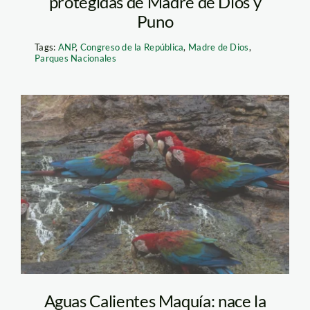
protegidas de Madre de Dios y
Puno
Tags:
ANP
,
Congreso de la República
,
Madre de Dios
,
Parques Nacionales
Fotos. Diego Pérez.
SPDA (3)
Aguas Calientes Maquía: nace la