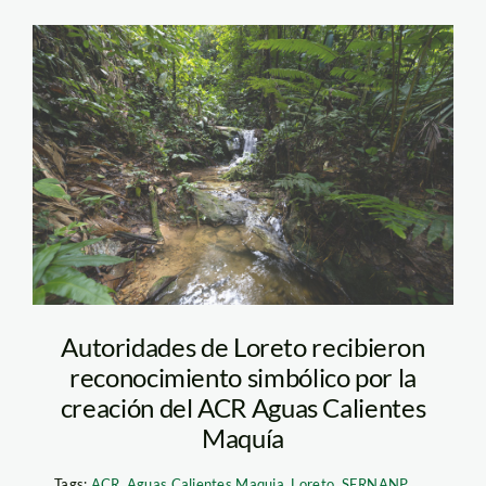
Aguas-Calientes-
Maquia_-DiegoP_3
Autoridades de Loreto recibieron
reconocimiento simbólico por la
creación del ACR Aguas Calientes
Maquía
Tags:
ACR
,
Aguas Calientes Maquia
,
Loreto
,
SERNANP