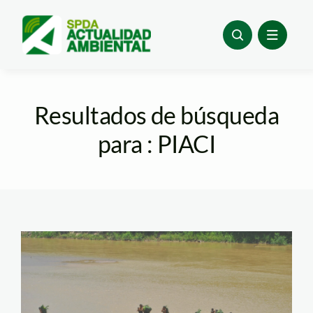
Skip
to
content
Resultados de búsqueda
para : PIACI
PIACI-SPDA-LEY (1)