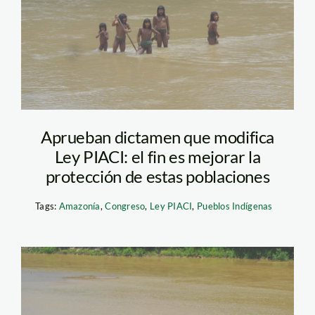
SERNANP-PIACI-
Modificación-Ley-
SPDA
Aprueban dictamen que modifica
Ley PIACI: el fin es mejorar la
protección de estas poblaciones
Tags:
Amazonía
,
Congreso
,
Ley PIACI
,
Pueblos Indígenas
PIACI-SPDA-LEY (1)