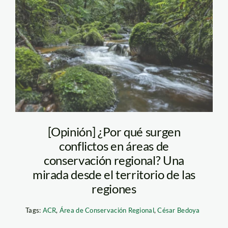
agua-en-
chontabamba-
huancabamba-foto-
diego-perez-spda
[Opinión] ¿Por qué surgen
conflictos en áreas de
conservación regional? Una
mirada desde el territorio de las
regiones
Tags:
ACR
,
Área de Conservación Regional
,
César Bedoya