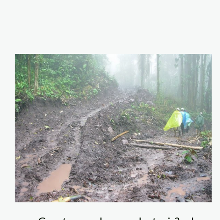
via_pichis_pichanak