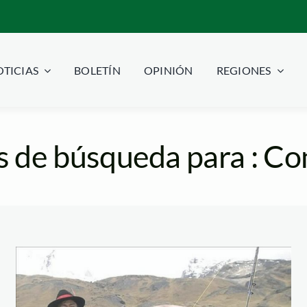
TICIAS
BOLETÍN
OPINIÓN
REGIONES
s de búsqueda para : Co
pez_titicaca_efe_iku