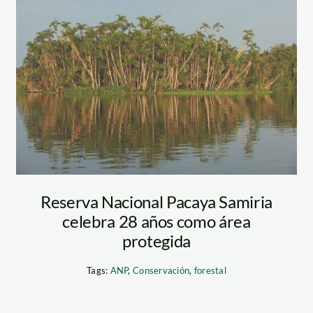
da
pacaya_samiria_tm
Reserva Nacional Pacaya Samiria
celebra 28 años como área
protegida
Tags:
ANP
,
Conservación
,
forestal