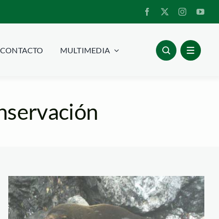
CONTACTO
MULTIMEDIA
nservación
na
lobos_marinos_orca