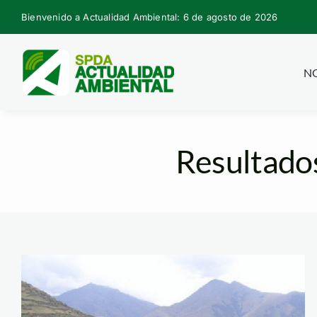
Skip
Bienvenido a Actualidad Ambiental: 6 de agosto de 2026
to
content
NO
Resultado
andenes_perugob