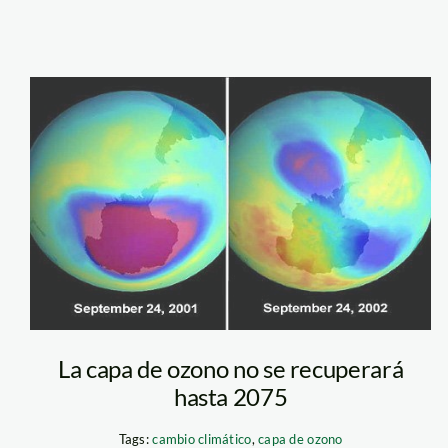
ozono_el_mundo
La capa de ozono no se recuperará
hasta 2075
Tags:
cambio climático
,
capa de ozono