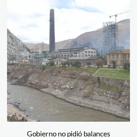
doe_run_apia1
Gobierno no pidió balances