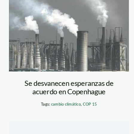
consumismo-
cambio-climatico
Se desvanecen esperanzas de
acuerdo en Copenhague
"Envoltura metálica
Tags:
cambio climático
,
COP 15
"