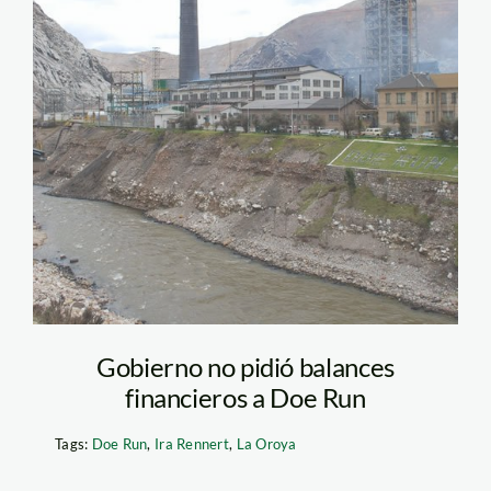
Gobierno no pidió balances
financieros a Doe Run
Tags:
Doe Run
,
Ira Rennert
,
La Oroya