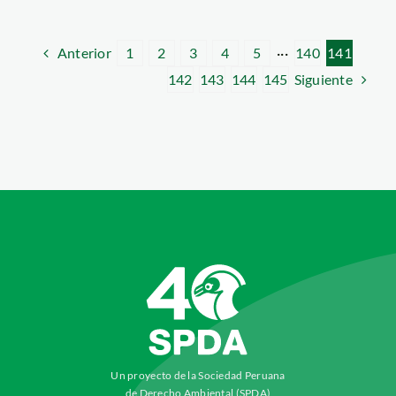
Anterior
1
2
3
4
5
···
140
141
Siguiente
142
143
144
145
Un proyecto de la Sociedad Peruana
de Derecho Ambiental (SPDA)