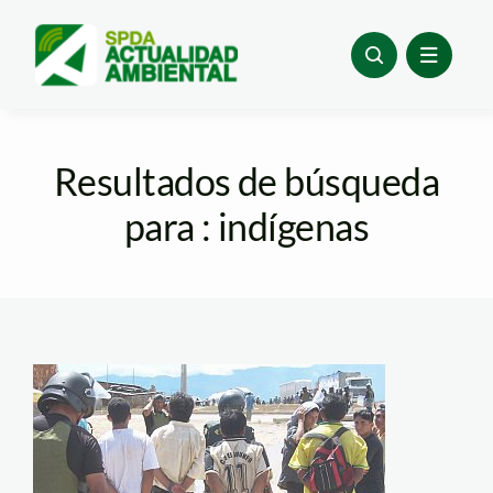
Skip
to
content
Resultados de búsqueda
para : indígenas
detenidos_bagua_Radio_La