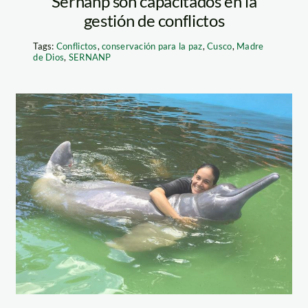
Sernanp son capacitados en la
gestión de conflictos
Tags:
Conflictos
,
conservación para la paz
,
Cusco
,
Madre
de Dios
,
SERNANP
_tm
Dircetura Loreto
(1)