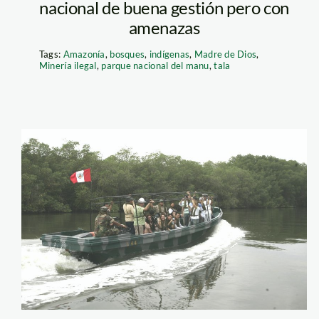
Gran Pajatén_Reserva 
nacional de buena gestión pero con
amenazas
Tags:
Amazonía
,
bosques
,
indígenas
,
Madre de Dios
,
Minería ilegal
,
parque nacional del manu
,
tala
manglares de
tumbes