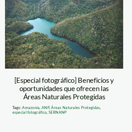
[Especial
fotográfico]
Beneficios y
oportunidades
que ofrecen las
[Especial fotográfico] Beneficios y
oportunidades que ofrecen las
Áreas Naturales
Áreas Naturales Protegidas
Protegidas
Tags:
Amazonía
,
ANP
,
Áreas Naturales Protegidas
,
especial fotográfico
,
SERNANP