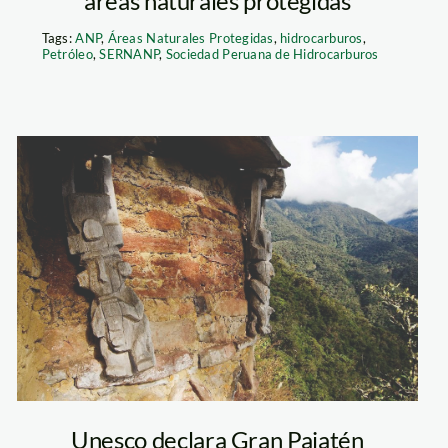
áreas naturales protegidas
Tags:
ANP
,
Áreas Naturales Protegidas
,
hidrocarburos
,
Petróleo
,
SERNANP
,
Sociedad Peruana de Hidrocarburos
Gran
Pajatén_Reserva
de
Biósfera_Sernanp
Unesco declara Gran Pajatén