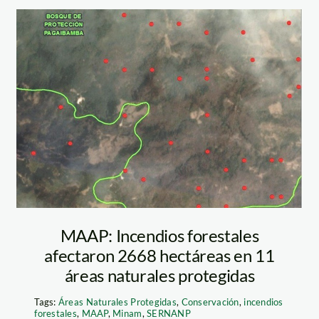
incendio forestal
– MAAP
MAAP: Incendios forestales
afectaron 2668 hectáreas en 11
áreas naturales protegidas
Tags:
Áreas Naturales Protegidas
,
Conservación
,
incendios
forestales
,
MAAP
,
Minam
,
SERNANP