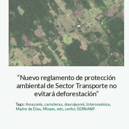
deforestación
carretera
“Nuevo reglamento de protección
ambiental de Sector Transporte no
evitará deforestación”
Tags:
Amazonía
,
carreteras
,
dourojeanni
,
Interoceánica
,
Madre de Dios
,
Minam
,
mtc
,
serfor
,
SERNANP