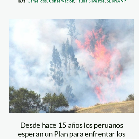
Tags:
Camélidos
,
Conservación
,
Fauna Silvestre
,
SERNANP
incendio-
pallasca-rpp
Desde hace 15 años los peruanos
esperan un Plan para enfrentar los