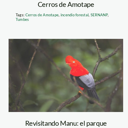
Cerros de Amotape
Tags:
Cerros de Amotape
,
incendio forestal
,
SERNANP
,
Tumbes
gallito_rocas_manu
Revisitando Manu: el parque