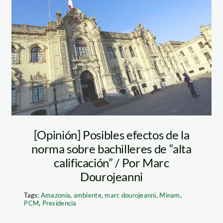
palacio de
gobierno –
agencia andina
[Opinión] Posibles efectos de la
norma sobre bachilleres de “alta
calificación” / Por Marc
Dourojeanni
Tags:
Amazonía
,
ambiente
,
marc dourojeanni
,
Minam
,
PCM
,
Presidencia
Foto: Thomas Müller / SPDA