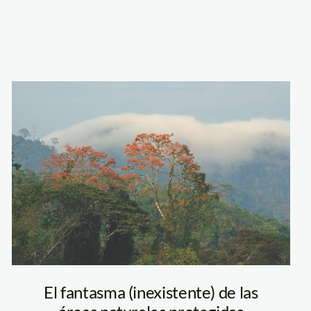
Gran
Pajatén2_Reserva
de
Biósfera_Sernanp
El fantasma (inexistente) de las