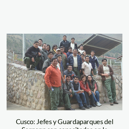
sernanp—spda
Cusco: Jefes y Guardaparques del