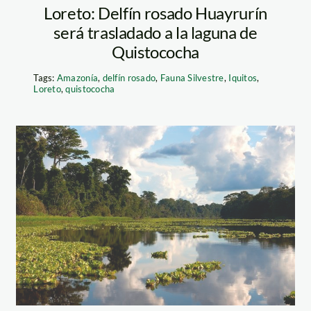
de Biósfera_Sernanp
Loreto: Delfín rosado Huayrurín
será trasladado a la laguna de
Quistococha
Tags:
Amazonía
,
delfín rosado
,
Fauna Silvestre
,
Iquitos
,
Loreto
,
quistococha
Pacaya-
Samiria_Thomas-
Müller