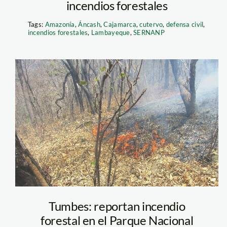
incendios forestales
Tags:
Amazonía
,
Áncash
,
Cajamarca
,
cutervo
,
defensa civil
,
incendios forestales
,
Lambayeque
,
SERNANP
incendio-cerros-
de-amotape-
sernanp
Tumbes: reportan incendio
forestal en el Parque Nacional