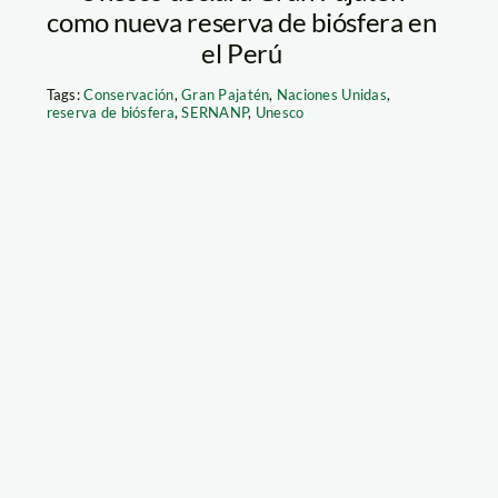
como nueva reserva de biósfera en
el Perú
Tags:
Conservación
,
Gran Pajatén
,
Naciones Unidas
,
reserva de biósfera
,
SERNANP
,
Unesco