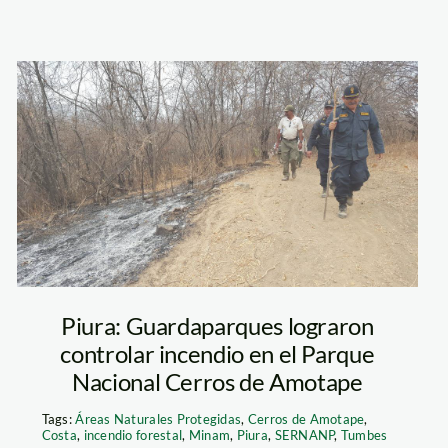
incendio-en-
amotape-
sernanp
Piura: Guardaparques lograron
controlar incendio en el Parque
Nacional Cerros de Amotape
Tags:
Áreas Naturales Protegidas
,
Cerros de Amotape
,
Costa
,
incendio forestal
,
Minam
,
Piura
,
SERNANP
,
Tumbes