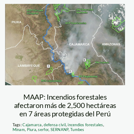
analisis_focos_2_a_v
MAAP: Incendios forestales
afectaron más de 2,500 hectáreas
en 7 áreas protegidas del Perú
Tags:
Cajamarca
,
defensa civil
,
incendios forestales
,
Minam
,
Piura
,
serfor
,
SERNANP
,
Tumbes