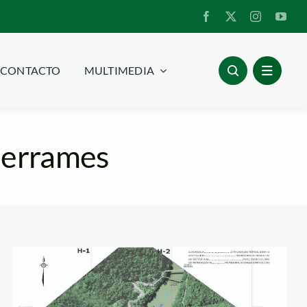
CONTACTO
MULTIMEDIA
derrames
inambari_foto_full_bi