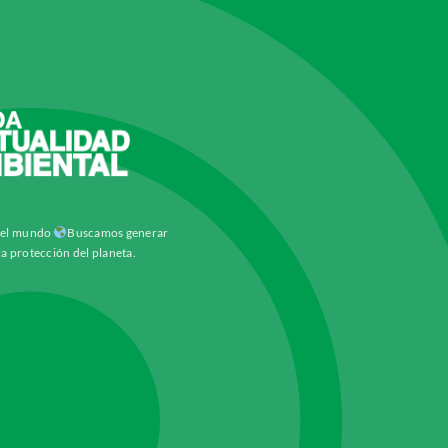
y el mundo
Buscamos generar
la protección del planeta.