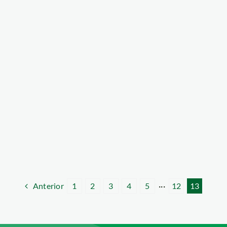
ngurahui
Anterior
1
2
3
4
5
···
12
13