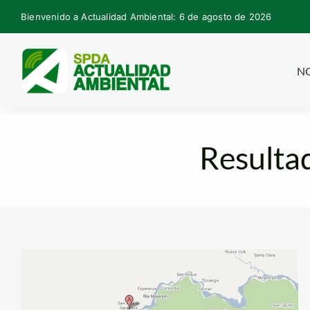
Skip
Bienvenido a Actualidad Ambiental: 6 de agosto de 2026
to
content
NO
Resulta
samuro_mapa