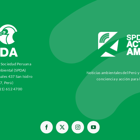
a Sociedad Peruana
biental (SPDA)
Noticias ambientales del Perú 
ales 437 San Isidro
conciencia y acción para 
7, Perú)
511) 612 4700