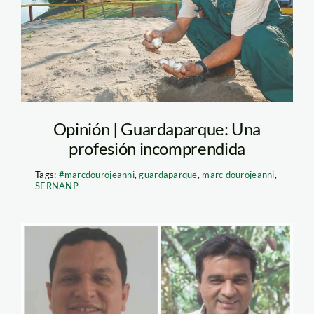
payaca-samiria—spda
Opinión | Guardaparque: Una
profesión incomprendida
Tags:
#marcdourojeanni
,
guardaparque
,
marc dourojeanni
,
SERNANP
Candidatos GORE
Piura