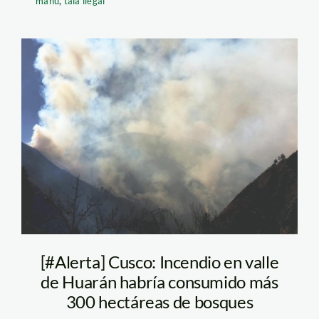
manu
,
tala ilegal
incendio – bruno
estefano
[#Alerta] Cusco: Incendio en valle
de Huarán habría consumido más
300 hectáreas de bosques