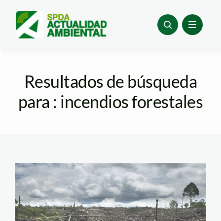
Skip
to
content
Resultados de búsqueda
para : incendios forestales
deforestacion-
thomas-muller