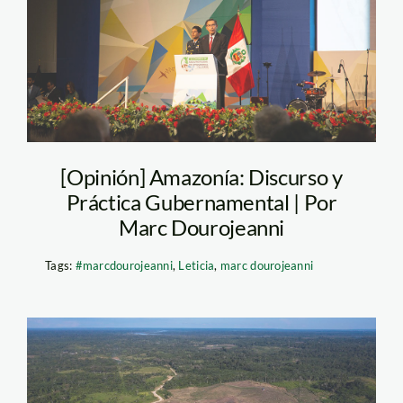
Vizcarra
[Opinión] Amazonía: Discurso y
Práctica Gubernamental | Por
Marc Dourojeanni
Tags:
#marcdourojeanni
,
Leticia
,
marc dourojeanni
Yurimaguas_Jeberos_8