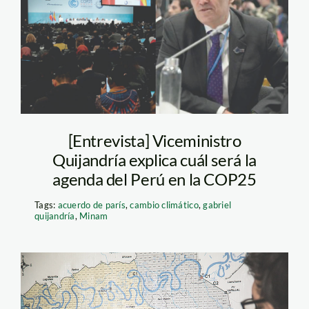
quijandria—cop25
[Entrevista] Viceministro
Quijandría explica cuál será la
agenda del Perú en la COP25
Tags:
acuerdo de parís
,
cambio climático
,
gabriel
quijandría
,
Minam
hackaton_amazonia_spda_