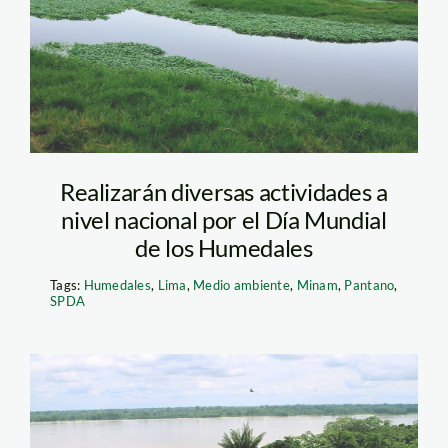
pantanos de villa_spda
Realizarán diversas actividades a
nivel nacional por el Día Mundial
de los Humedales
Tags:
Humedales
,
Lima
,
Medio ambiente
,
Minam
,
Pantano
,
SPDA
iwirati_loreto_spda