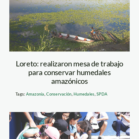
Samiria_spda_thomas_mull
Loreto: realizaron mesa de trabajo
para conservar humedales
amazónicos
Tags:
Amazonía
,
Conservación
,
Humedales
,
SPDA
IMG_1879