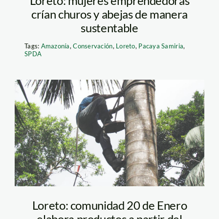
Loreto: mujeres emprendedoras
crían churos y abejas de manera
sustentable
Tags:
Amazonía
,
Conservación
,
Loreto
,
Pacaya Samiria
,
SPDA
Aguaje 1
Loreto: comunidad 20 de Enero
elabora productos a partir del