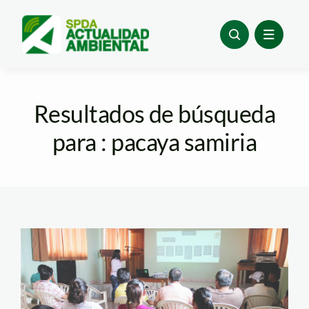
Skip
to
content
Resultados de búsqueda
para : pacaya samiria
Taller en Nauta día
2_SPDA