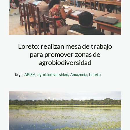
zonas de
agrobiodiversidad_SPDA
Loreto: realizan mesa de trabajo
para promover zonas de
agrobiodiversidad
Tags:
ABISA
,
agrobiodiversidad
,
Amazonía
,
Loreto
Pacaya
Samiria_spda_thomas_mull