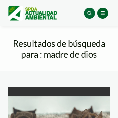
Skip
to
content
Resultados de búsqueda
para : madre de dios
muercielagos—
ANDREW-