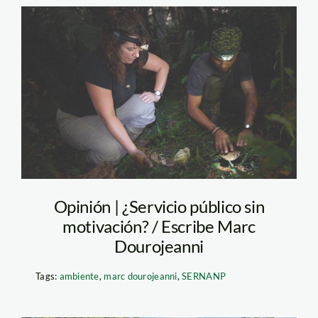
investigadores-en-
madre-de-
dios_thomas-muller
(1)
Opinión | ¿Servicio público sin
motivación? / Escribe Marc
Dourojeanni
Tags:
ambiente
,
marc dourojeanni
,
SERNANP