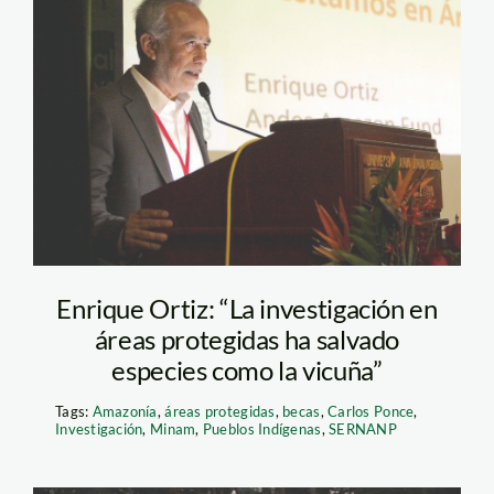
enrique-ortiz—kathy-
bless—spda
Enrique Ortiz: “La investigación en
áreas protegidas ha salvado
especies como la vicuña”
Tags:
Amazonía
,
áreas protegidas
,
becas
,
Carlos Ponce
,
Investigación
,
Minam
,
Pueblos Indígenas
,
SERNANP