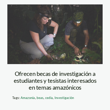
investigadores en
madre de dios_thomas
müller
Ofrecen becas de investigación a
estudiantes y tesistas interesados
en temas amazónicos
Tags:
Amazonía
,
beas
,
cedia
,
Investigación