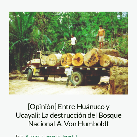
von humbolt – inia
[Opinión] Entre Huánuco y
Ucayali: La destrucción del Bosque
Nacional A. Von Humboldt
Tags:
Amazonía
,
bosques
,
forestal