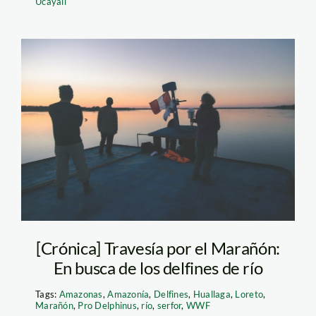
Ucayali
CEREMONIA DE
CHAMANES
[Crónica] Travesía por el Marañón:
En busca de los delfines de río
Tags:
Amazonas
,
Amazonía
,
Delfines
,
Huallaga
,
Loreto
,
Marañón
,
Pro Delphinus
,
río
,
serfor
,
WWF