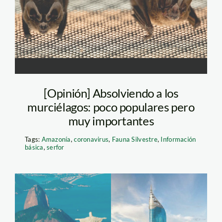
WHITWORTH
[Opinión] Absolviendo a los
murciélagos: poco populares pero
muy importantes
Tags:
Amazonía
,
coronavirus
,
Fauna Silvestre
,
Información
básica
,
serfor
rio-de-janeiro-y-