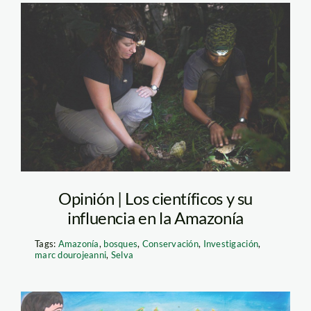
investigadores-en-
madre-de-
dios_thomas-muller
(1)
Opinión | Los científicos y su
influencia en la Amazonía
Tags:
Amazonía
,
bosques
,
Conservación
,
Investigación
,
marc dourojeanni
,
Selva