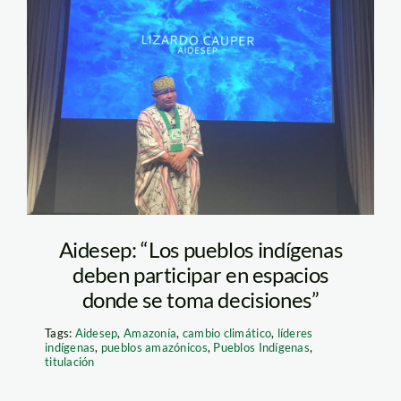
lizardo-cauper—spda
—aidesep
Aidesep: “Los pueblos indígenas
deben participar en espacios
donde se toma decisiones”
Tags:
Aidesep
,
Amazonía
,
cambio climático
,
líderes
indígenas
,
pueblos amazónicos
,
Pueblos Indígenas
,
titulación