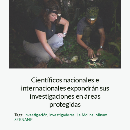
investigadores-en-
madre-de-
dios_thomas-muller
(1)
Científicos nacionales e
internacionales expondrán sus
investigaciones en áreas
protegidas
Tags:
Investigación
,
investigadores
,
La Molina
,
Minam
,
SERNANP