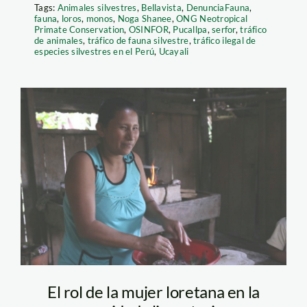
Tags:
Animales silvestres
,
Bellavista
,
DenunciaFauna
,
fauna
,
loros
,
monos
,
Noga Shanee
,
ONG Neotropical
Primate Conservation
,
OSINFOR
,
Pucallpa
,
serfor
,
tráfico
de animales
,
tráfico de fauna silvestre
,
tráfico ilegal de
especies silvestres en el Perú
,
Ucayali
Llucelma_ABISA_SPDA
El rol de la mujer loretana en la