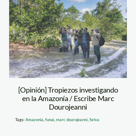
Avistamiento-de-
aves-en-Allpahuayo.-
Jorge-Pizarro
[Opinión] Tropiezos investigando
en la Amazonía / Escribe Marc
Dourojeanni
Tags:
Amazonía
,
funai
,
marc dourojeanni
,
Selva