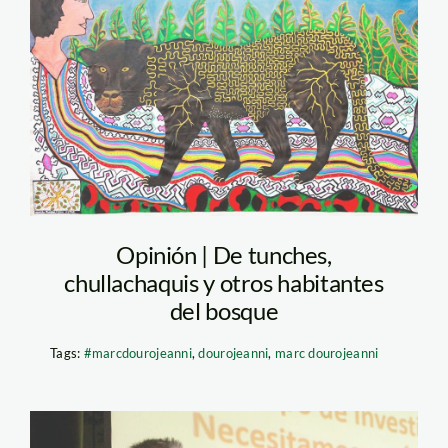
yanapuma—harry-
pinedo
Opinión | De tunches,
chullachaquis y otros habitantes
del bosque
Tags:
#marcdourojeanni
,
dourojeanni
,
marc dourojeanni