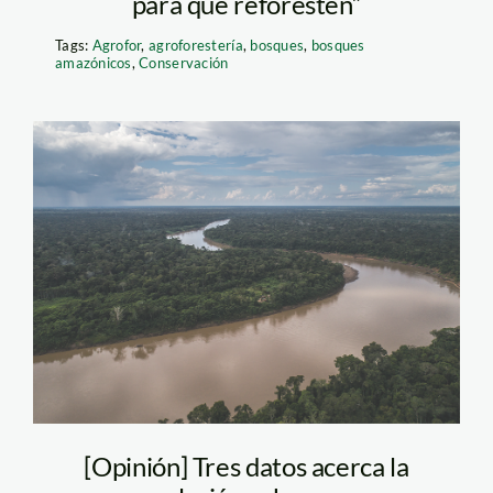
para que reforesten”
Tags:
Agrofor
,
agroforestería
,
bosques
,
bosques
amazónicos
,
Conservación
Diego-Perez-Bosque-
MadreDeDios
[Opinión] Tres datos acerca la