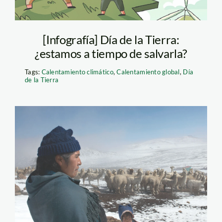
[Infografía] Día de la Tierra:
¿estamos a tiempo de salvarla?
Tags:
Calentamiento climático
,
Calentamiento global
,
Día
de la Tierra
adaptacion-al-
cambio-climatico—
puno—thomas-muller
—spda