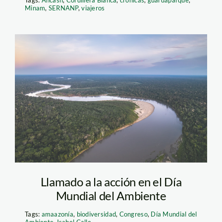
Minam
,
SERNANP
,
viajeros
Manu carretera Diego
Perez SPDA
Llamado a la acción en el Día
Mundial del Ambiente
Tags:
amaazonía
,
biodiversidad
,
Congreso
,
Día Mundial del
Ambiente
,
Isabel Calle