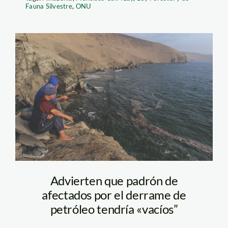
Fauna Silvestre
,
ONU
Diego Perez –
Ventanilla –
pescadores – derrame
– Repol – SPDA (2)
Advierten que padrón de
afectados por el derrame de
petróleo tendría «vacíos”