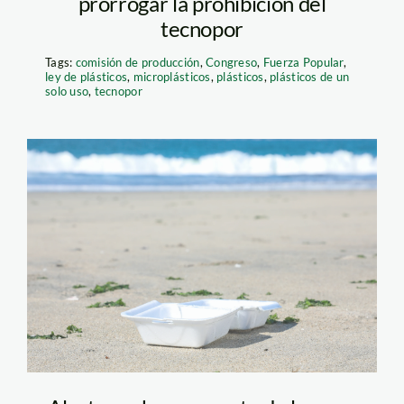
prorrogar la prohibición del
tecnopor
Tags:
comisión de producción
,
Congreso
,
Fuerza Popular
,
ley de plásticos
,
microplásticos
,
plásticos
,
plásticos de un
solo uso
,
tecnopor
Fotografo MigueL
Cerna – Playa
Atahualpa