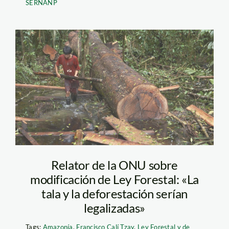
SERNANP
shi09
Relator de la ONU sobre
modificación de Ley Forestal: «La
tala y la deforestación serían
legalizadas»
Tags:
Amazonía
,
Francisco Calí Tzay
,
Ley Forestal y de