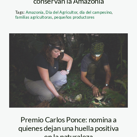
conservan la Amazonía
Tags:
Amazonía
,
Día del Agricultor
,
día del campesino
,
familias agricultoras
,
pequeños productores
investigadores-en-
madre-de-
dios_thomas-muller
(1)
Premio Carlos Ponce: nomina a
quienes dejan una huella positiva
en la naturaleza