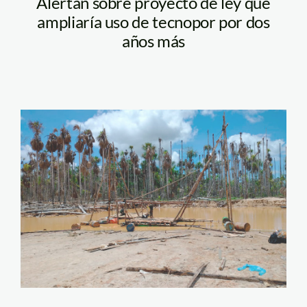
Alertan sobre proyecto de ley que
ampliaría uso de tecnopor por dos
años más
mineria-ilegal—
madre-de-dios—
tambopata—fema1