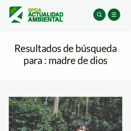
Skip
to
content
Resultados de búsqueda
para : madre de dios
pueblos-indigenas—
minam