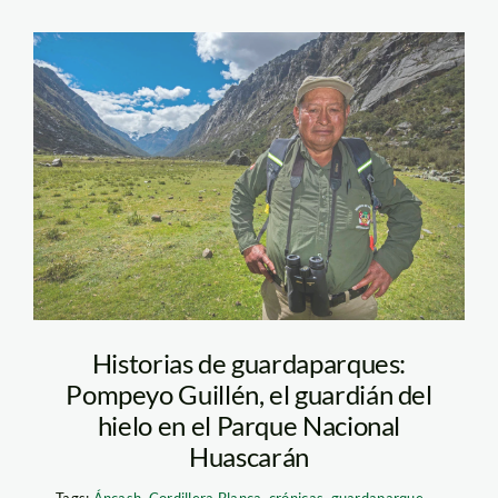
Pompeyo-Guillén—
grupo-viajeros
Historias de guardaparques:
Pompeyo Guillén, el guardián del
hielo en el Parque Nacional
Huascarán
Tags:
Áncash
,
Cordillera Blanca
,
crónicas
,
guardaparque
,