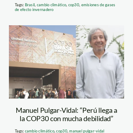
Tags:
Brasil
,
cambio climático
,
cop30
,
emisiones de gases
de efecto invernadero
manuel-pulgar-vidal-
cop30-1
Manuel Pulgar-Vidal: “Perú llega a
la COP30 con mucha debilidad”
Tags:
cambio climático
,
cop30
,
manuel pulgar-vidal