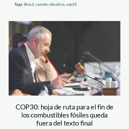
Tags:
Brasil
,
cambio climático
,
cop30
andre-correa—
presidente-de-la-
cop30-cop30
COP30: hoja de ruta para el fin de
los combustibles fósiles queda
fuera del texto final