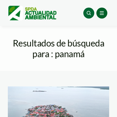
Skip
to
content
Resultados de búsqueda
para : panamá
La-pequeña-isla-de-
Gardi-Sugdu-en-