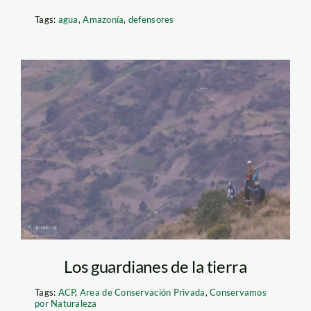
Tags:
agua
,
Amazonía
,
defensores
area de Conservacion
Privada-acp.Bosque
de Pumataki –
conservamos por
naturaleza
Los guardianes de la tierra
Tags:
ACP
,
Area de Conservación Privada
,
Conservamos
por Naturaleza