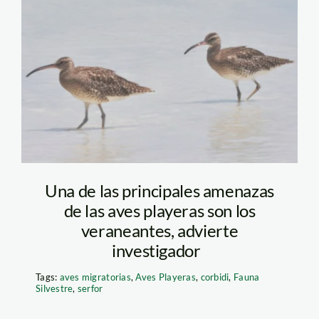
zarapito-trinador—
lista-roja-uicn
Una de las principales amenazas
de las aves playeras son los
veraneantes, advierte
investigador
Tags:
aves migratorias
,
Aves Playeras
,
corbidi
,
Fauna
Silvestre
,
serfor