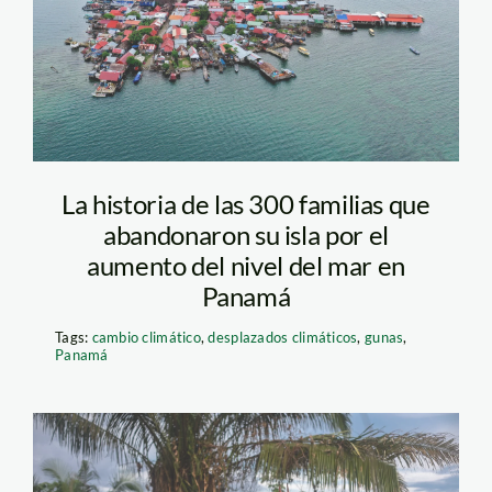
Guna-Yala,-Panamá—-
Cortesía-Ministerio-
de-Gobierno-de-
Panamá
La historia de las 300 familias que
abandonaron su isla por el
aumento del nivel del mar en
Panamá
Tags:
cambio climático
,
desplazados climáticos
,
gunas
,
Panamá
pueblos