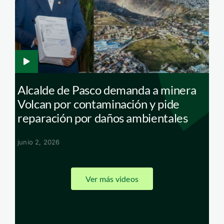
era—centro-labor
serfo
Foto: Di
de Pasco demanda a minera
Recuperan 
or contaminación y pide
taller de 
ón por daños ambientales
abril 22, 2026
Ver más videos