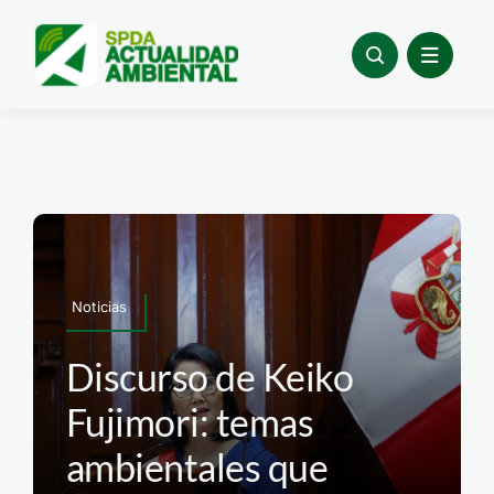
Skip
to
content
Noticias
Discurso de Keiko
Fujimori: temas
ambientales que