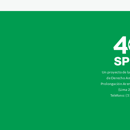
Un proyecto de l
de Derecho Am
Prolongación Aren
(Lima 2
Teléfono: (